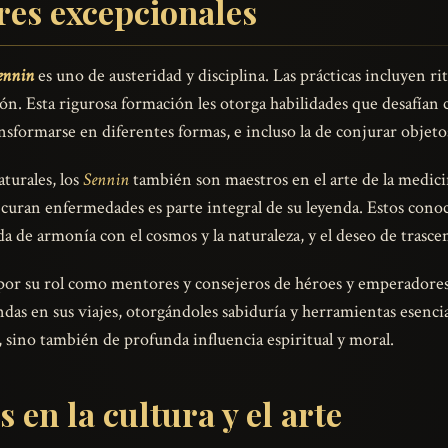
res excepcionales
ennin
es uno de austeridad y disciplina. Las prácticas incluyen ri
ción. Esta rigurosa formación les otorga habilidades que desafí
ransformarse en diferentes formas, e incluso la de conjurar objeto
turales, los
Sennin
también son maestros en el arte de la medicin
curan enfermedades es parte integral de su leyenda. Estos conoc
da de armonía con el cosmos y la naturaleza, y el deseo de trascen
or su rol como mentores y consejeros de héroes y emperadores
endas en sus viajes, otorgándoles sabiduría y herramientas esencial
, sino también de profunda influencia espiritual y moral.
 en la cultura y el arte