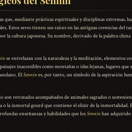
gicos del Sennin
 que, mediante prácticas espirituales y disciplinas extremas, h
s. Estos seres tienen sus raíces en las antiguas creencias del ta
r la cultura japonesa. Su nombre, derivado de la palabra china "
nin
se entrelazan con la naturaleza y la meditación, elementos ce
aisajes inaccesibles como montañas o islas lejanas, lugares que
 mundano. El
Sennin
es, por tanto, un símbolo de la aspiración hum
udo son retratados acompañados de animales sagrados o sostenie
a o la inmortal gourd que contiene el elixir de la inmortalidad
profundas enseñanzas y habilidades que los
Sennin
han adquirido e