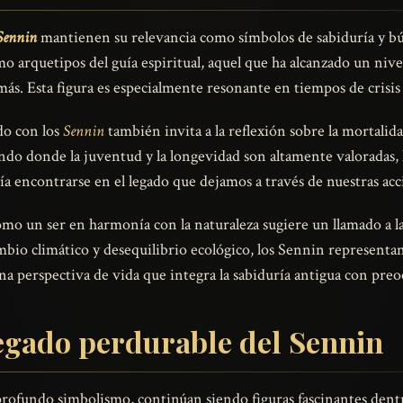
Sennin
mantienen su relevancia como símbolos de sabiduría y bús
arquetipos del guía espiritual, aquel que ha alcanzado un niv
ás. Esta figura es especialmente resonante en tiempos de crisis
do con los
Sennin
también invita a la reflexión sobre la mortalid
ndo donde la juventud y la longevidad son altamente valoradas, 
a encontrarse en el legado que dejamos a través de nuestras acc
mo un ser en harmonía con la naturaleza sugiere un llamado a la 
io climático y desequilibrio ecológico, los Sennin representan
na perspectiva de vida que integra la sabiduría antigua con pr
legado perdurable del Sennin
 profundo simbolismo, continúan siendo figuras fascinantes dentr