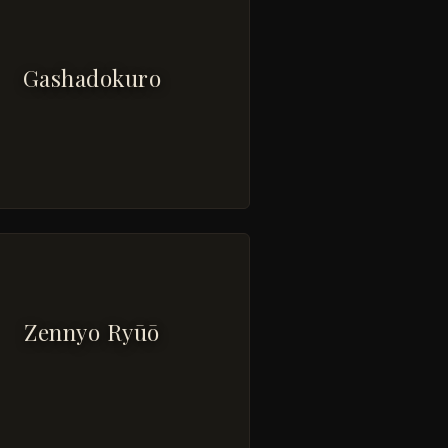
Gashadokuro
Zennyo Ryūō