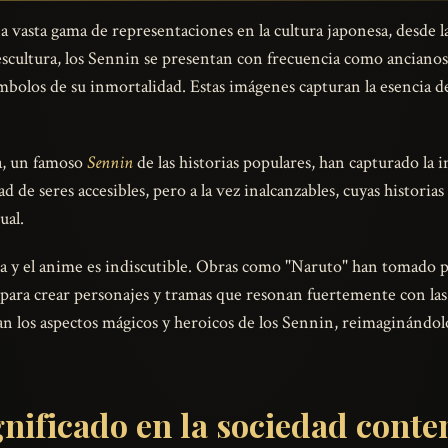
 vasta gama de representaciones en la cultura japonesa, desde la 
escultura, los Sennin se presentan con frecuencia como ancianos
mbolos de su inmortalidad. Estas imágenes capturan la esencia d
ya, un famoso
Sennin
de las historias populares, han capturado la i
d de seres accesibles, pero a la vez inalcanzables, cuyas historias
ual.
 y el anime es indiscutible. Obras como "Naruto" han tomado pr
 para crear personajes y tramas que resonan fuertemente con las
n los aspectos mágicos y heroicos de los Sennin, reimaginándol
gnificado en la sociedad con