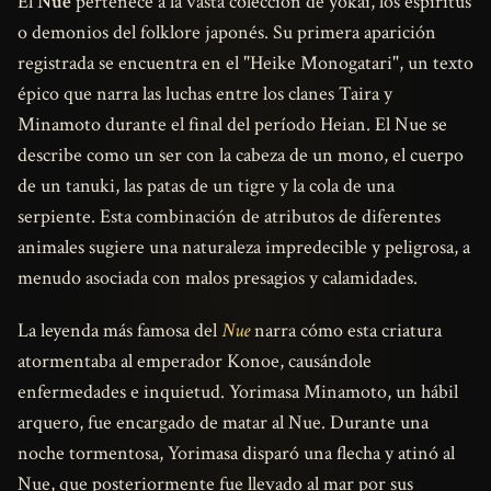
El
Nue
pertenece a la vasta colección de yokai, los espíritus
o demonios del folklore japonés. Su primera aparición
registrada se encuentra en el "Heike Monogatari", un texto
épico que narra las luchas entre los clanes Taira y
Minamoto durante el final del período Heian. El Nue se
describe como un ser con la cabeza de un mono, el cuerpo
de un tanuki, las patas de un tigre y la cola de una
serpiente. Esta combinación de atributos de diferentes
animales sugiere una naturaleza impredecible y peligrosa, a
menudo asociada con malos presagios y calamidades.
La leyenda más famosa del
Nue
narra cómo esta criatura
atormentaba al emperador Konoe, causándole
enfermedades e inquietud. Yorimasa Minamoto, un hábil
arquero, fue encargado de matar al Nue. Durante una
noche tormentosa, Yorimasa disparó una flecha y atinó al
Nue, que posteriormente fue llevado al mar por sus