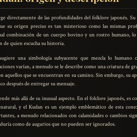
ge directamente de las profundidades del folklore japonés. Su
que su origen preciso es tan misterioso como las mismas prof
ual combinación de un cuerpo bovino y un rostro humano, lo c
n de quien escucha su historia.
 sugiere una simbología subyacente que mezcla lo humano 
ciones varían, a menudo se le describe como una criatura de gra
 aquellos que se encuentran en su camino. Sin embargo, su apa
co después de entregar su mensaje.
ende más allá de su inusual aspecto. En el folclore japonés, es
enatural, y el Kudan es un ejemplo emblemático de esta cone
antes, a menudo relacionados con calamidades o cambios signi
biduría como de augurios que no pueden ser ignorados.