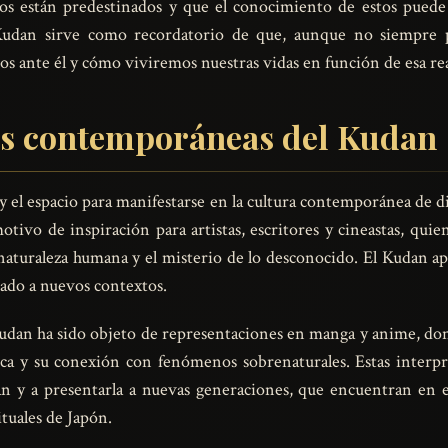
tos están predestinados y que el conocimiento de estos puede
l Kudan sirve como recordatorio de que, aunque no siempre 
ante él y cómo viviremos nuestras vidas en función de esa rea
es contemporáneas del Kudan
y el espacio para manifestarse en la cultura contemporánea de d
otivo de inspiración para artistas, escritores y cineastas, qu
aturaleza humana y el misterio de lo desconocido. El Kudan apa
tado a nuevos contextos.
 Kudan ha sido objeto de representaciones en manga y anime, do
tica y su conexión con fenómenos sobrenaturales. Estas inter
n y a presentarla a nuevas generaciones, que encuentran en e
ituales de Japón.