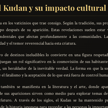
l Kudan y su impacto cultural
 en los vaticinios que trae consigo. Según la tradición, sus pro
o después de su aparición. Estas revelaciones suelen estar v
endentales que afectan profundamente a las comunidades. La
dad y el temor reverencial hacia esta criatura.
 de destinos ineludibles lo convierte en una figura respetada
 juegan un rol significativo en la cosmovisión de sus habitant
n heraldador de la inevitable verdad. La forma en que la soc
 el fatalismo y la aceptación de lo que está fuera de control hum
 también se manifiesta en la literatura y el arte, donde ap
 de sus apariciones sirven como medio para explorar temas de 
futuro. A través de los siglos, el Kudan se ha mantenido pr
 la historia japonesa para recordar a las personas la importan