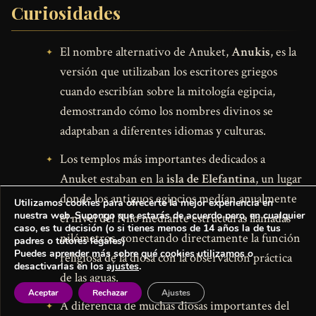
Curiosidades
El nombre alternativo de Anuket,
Anukis
, es la
versión que utilizaban los escritores griegos
cuando escribían sobre la mitología egipcia,
demostrando cómo los nombres divinos se
adaptaban a diferentes idiomas y culturas.
Los templos más importantes dedicados a
Anuket estaban en la
isla de Elefantina
, un lugar
donde los antiguos egipcios medían anualmente
Utilizamos cookies para ofrecerte la mejor experiencia en
nuestra web. Supongo que estarás de acuerdo pero, en cualquier
el nivel del Nilo mediante estructuras llamadas
caso, es tu decisión (o si tienes menos de 14 años la de tus
nilómetros, conectando directamente la función
padres o tutores legales)
Puedes aprender más sobre qué cookies utilizamos o
religiosa de la diosa con la observación práctica
desactivarlas en los
ajustes
.
de las aguas.
Aceptar
Rechazar
Ajustes
A diferencia de muchas diosas importantes del