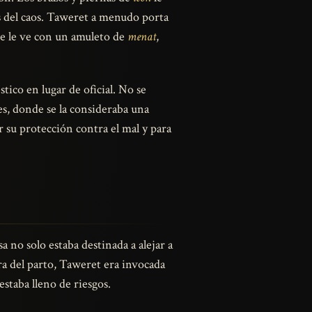
as del caos. Taweret a menudo porta
 se le ve con un amuleto de
menat
,
ico en lugar de oficial. No se
s, donde se la consideraba una
r su protección contra el mal y para
a no solo estaba destinada a alejar a
a del parto, Taweret era invocada
estaba lleno de riesgos.