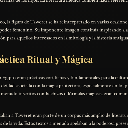
 crianza de los hijos. La literatura médica también hacía referen
 la figura de Taweret se ha reinterpretado en varias ocasiones,
l poder femenino. Su imponente imagen continúa inspirando a arti
ón para aquellos interesados en la mitología y la historia antigua
áctica Ritual y Mágica
o Egipto eran prácticas cotidianas y fundamentales para la cultu
deidad asociada con la magia protectora, especialmente en lo que
a menudo inscritos con hechizos o fórmulas mágicas, eran comun
caban a Taweret eran parte de un corpus más amplio de literatur
 de la vida. Estos textos a menudo apelaban a la poderosa presenc