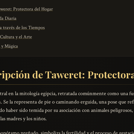
weret: Protectora del Hogar
da Diaria
a través de los Tiempos
Cultura y el Arte
l y Mágica
ripción de Taweret: Protector
ral en la mitología egipcia, retratada comúnmente como una fusi
 Se la representa de pie o caminando erguida, una pose que refl
o haber sido temida por su asociación con animales peligrosos, 
las madres y los niños.
opótamo preñado, simboliza la fertilidad y el proceso de gestac