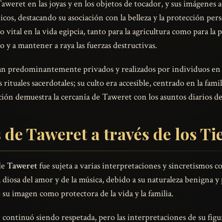
weret en las joyas y en los objetos de tocador, y sus imágenes
icos, destacando su asociación con la belleza y la protección pe
vital en la vida egipcia, tanto para la agricultura como para la pu
o y a mantener a raya las fuerzas destructivas.
an predominantemente privados y realizados por individuos en s
ituales sacerdotales; su culto era accesible, centrado en la famil
ción demuestra la cercanía de Taweret con los asuntos diarios d
 de Taweret a través de los T
 de
Taweret
fue sujeta a varias interpretaciones y sincretismos c
la diosa del amor y de la música, debido a su naturaleza benigna 
 su imagen como protectora de la vida y la familia.
ontinuó siendo respetada, pero las interpretaciones de su figu