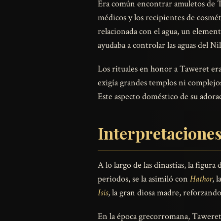
Era común encontrar amuletos de Ta
médicos y los recipientes de cosmét
relacionada con el agua, un elemento 
ayudaba a controlar las aguas del Nil
Los rituales en honor a Taweret er
exigía grandes templos ni complejos r
Este aspecto doméstico de su adora
Interpretaciones
A lo largo de las dinastías, la figura
periodos, se la asimiló con
Hathor
, 
Isis
, la gran diosa madre, reforzando
En la época grecorromana, Taweret c