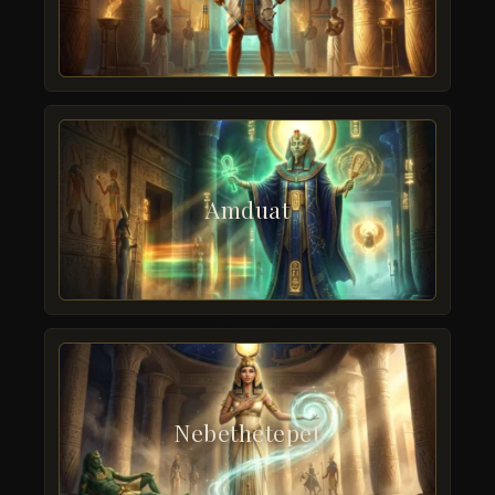
Amduat
Nebethetepet