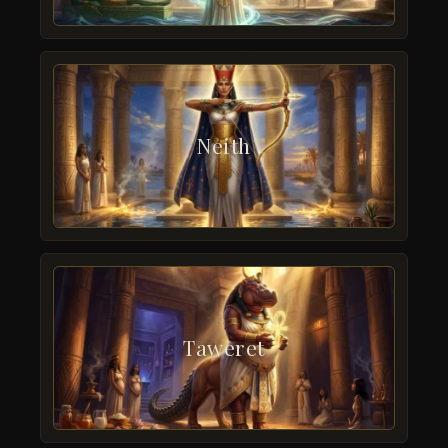
Neith
Taweret