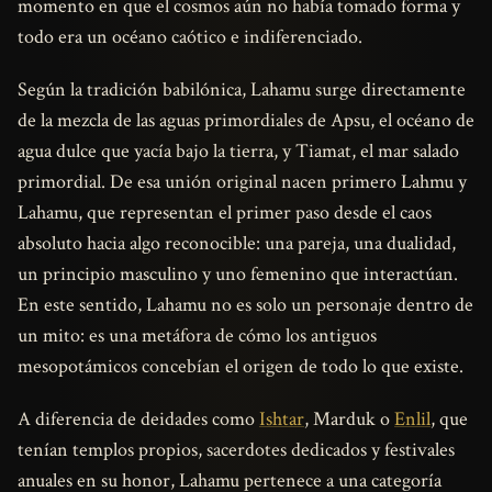
momento en que el cosmos aún no había tomado forma y
todo era un océano caótico e indiferenciado.
Según la tradición babilónica, Lahamu surge directamente
de la mezcla de las aguas primordiales de Apsu, el océano de
agua dulce que yacía bajo la tierra, y Tiamat, el mar salado
primordial. De esa unión original nacen primero Lahmu y
Lahamu, que representan el primer paso desde el caos
absoluto hacia algo reconocible: una pareja, una dualidad,
un principio masculino y uno femenino que interactúan.
En este sentido, Lahamu no es solo un personaje dentro de
un mito: es una metáfora de cómo los antiguos
mesopotámicos concebían el origen de todo lo que existe.
A diferencia de deidades como
Ishtar
, Marduk o
Enlil
, que
tenían templos propios, sacerdotes dedicados y festivales
anuales en su honor, Lahamu pertenece a una categoría