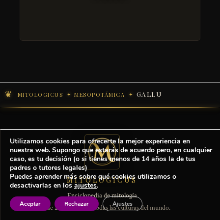
GALLU
MITOLOGICUS
MESOPOTÁMICA
Utilizamos cookies para ofrecerte la mejor experiencia en
nuestra web. Supongo que estarás de acuerdo pero, en cualquier
caso, es tu decisión (o si tienes menos de 14 años la de tus
padres o tutores legales)
Puedes aprender más sobre qué cookies utilizamos o
MITOLOGICUS
desactivarlas en los
ajustes
.
Enciclopedia de mitología
Aceptar
Rechazar
Ajustes
Más de 2.000 seres de todas las culturas del mundo.