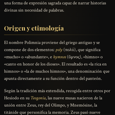
una forma de expresión sagrada capaz de narrar historias
divinas sin necesidad de palabras.
Origen y etimología
El nombre Polimnia proviene del griego antiguo y se
compone de dos elementos:
poly
(πολύ), que significa
«mucho» o «abundante», e
hymnos
(ὕμνος), «himno» o
«canto en honor de los dioses». El resultado es «la rica en
himnos» o «la de muchos himnos», una denominación que
apunta directamente a su función dentro del panteón.
Según la tradición más extendida, recogida entre otros por
Hesíodo en su
Teogonía
, las nueve musas nacieron de la
unión entre Zeus, rey del Olimpo, y Mnemósine, la
titánide que personifica la memoria. Zeus pasó nueve