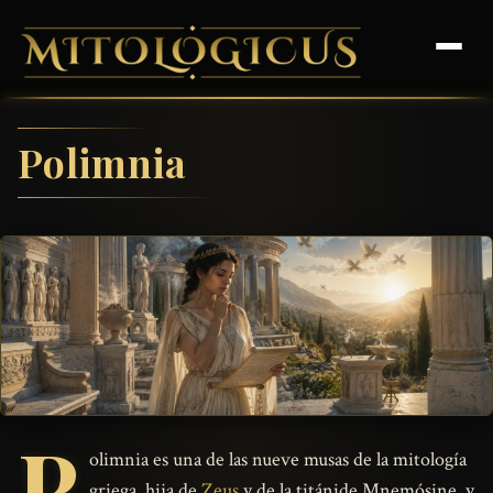
Polimnia
P
olimnia es una de las nueve musas de la mitología
griega, hija de
Zeus
y de la titánide Mnemósine, y