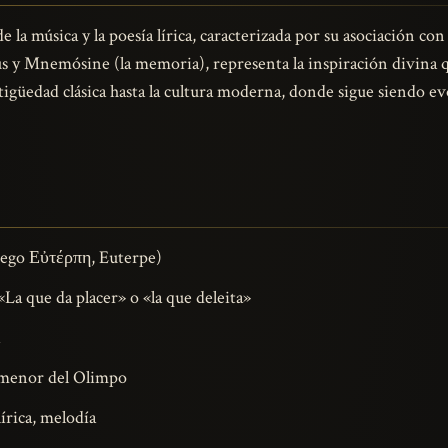
 la música y la poesía lírica, caracterizada por su asociación con 
s y Mnemósine (la memoria), representa la inspiración divina qu
tigüedad clásica hasta la cultura moderna, donde sigue siendo e
iego Εὐτέρπη, Euterpe)
La que da placer» o «la que deleita»
 menor del Olimpo
írica, melodía