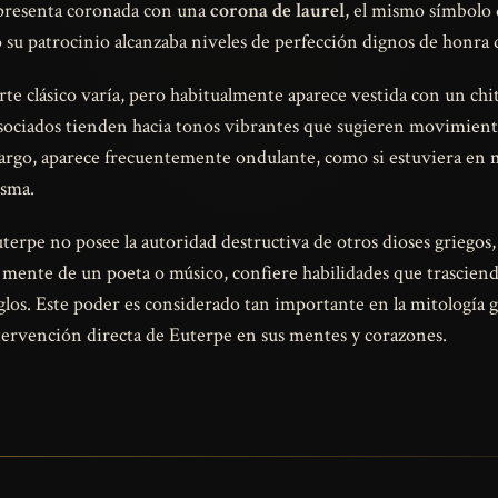
presenta coronada con una
corona de laurel
, el mismo símbolo 
 su patrocinio alcanzaba niveles de perfección dignos de honra 
te clásico varía, pero habitualmente aparece vestida con un ch
sociados tienden hacia tonos vibrantes que sugieren movimiento
largo, aparece frecuentemente ondulante, como si estuviera en 
isma.
rpe no posee la autoridad destructiva de otros dioses griegos, 
a mente de un poeta o músico, confiere habilidades que trascien
los. Este poder es considerado tan importante en la mitología 
ntervención directa de Euterpe en sus mentes y corazones.