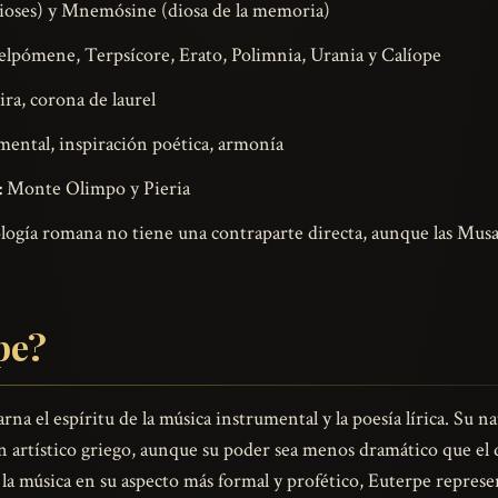
dioses) y Mnemósine (diosa de la memoria)
elpómene, Terpsícore, Erato, Polimnia, Urania y Calíope
lira, corona de laurel
ental, inspiración poética, armonía
:
Monte Olimpo y Pieria
logía romana no tiene una contraparte directa, aunque las Mu
pe?
na el espíritu de la música instrumental y la poesía lírica. Su nat
 artístico griego, aunque su poder sea menos dramático que el 
 la música en su aspecto más formal y profético, Euterpe represe