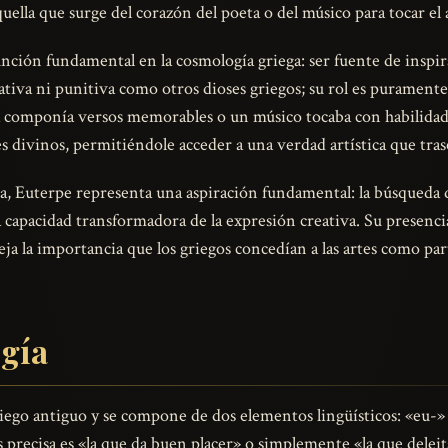
ella que surge del corazón del poeta o del músico para tocar el 
ión fundamental en la cosmología griega: ser fuente de inspirac
iva ni punitiva como otros dioses griegos; su rol es puramente
a componía versos memorables o un músico tocaba con habilida
s divinos, permitiéndole acceder a una verdad artística que tra
a, Euterpe representa una aspiración fundamental: la búsqueda de 
 capacidad transformadora de la expresión creativa. Su presencia
eja la importancia que los griegos concedían a las artes como par
ogía
ego antiguo y se compone de dos elementos lingüísticos: «eu-» (
ás precisa es «la que da buen placer» o simplemente «la que del