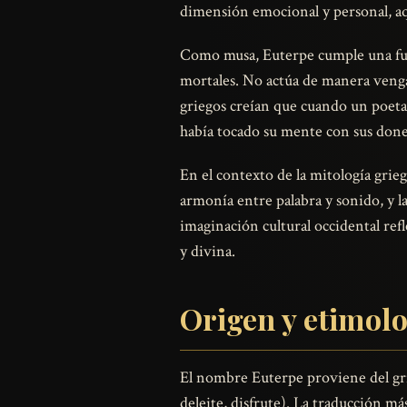
dimensión emocional y personal, aqu
Como musa, Euterpe cumple una func
mortales. No actúa de manera vengat
griegos creían que cuando un poet
había tocado su mente con sus done
En el contexto de la mitología grieg
armonía entre palabra y sonido, y la
imaginación cultural occidental refl
y divina.
Origen y etimol
El nombre Euterpe proviene del gri
deleite, disfrute). La traducción m