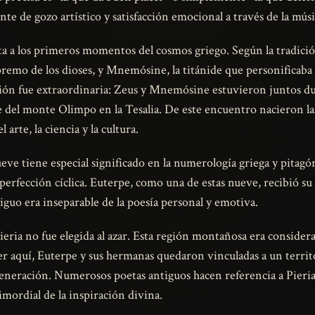
e de gozo artístico y satisfacción emocional a través de la músi
a a los primeros momentos del cosmos griego. Según la tradició
remo de los dioses, y Mnemósine, la titánide que personificaba
nión fue extraordinaria: Zeus y Mnemósine estuvieron juntos d
pie del monte Olimpo en la Tesalia. De este encuentro nacieron la
arte, la ciencia y la cultura.
eve tiene especial significado en la numerología griega y pitag
a perfección cíclica. Euterpe, como una de estas nueve, recibió s
tiguo era inseparable de la poesía personal y emotiva.
eria no fue elegida al azar. Esta región montañosa era considera
er aquí, Euterpe y sus hermanas quedaron vinculadas a un territ
veneración. Numerosos poetas antiguos hacen referencia a Pieri
mordial de la inspiración divina.