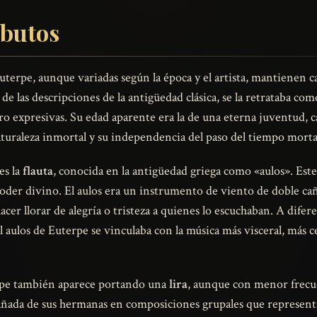
ibutos
uterpe, aunque variadas según la época y el artista, mantienen ca
de las descripciones de la antigüedad clásica, se la retrataba co
ro expresivas. Su edad aparente era la de una eterna juventud, c
aturaleza inmortal y su independencia del paso del tiempo morta
es la
flauta
, conocida en la antigüedad griega como «aulos». Es
u poder divino. El aulos era un instrumento de viento de doble ca
r llorar de alegría o tristeza a quienes lo escuchaban. A diferen
l aulos de Euterpe se vinculaba con la música más visceral, más ce
rpe también aparece portando una
lira
, aunque con menor frecue
pañada de sus hermanas en composiciones grupales que represent