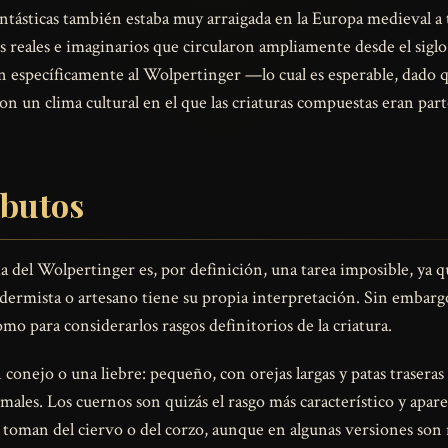
antásticas también estaba muy arraigada en la Europa medieval a t
s reales e imaginarios que circularon ampliamente desde el sigl
 específicamente al Wolpertinger —lo cual es esperable, dado qu
on un clima cultural en el que las criaturas compuestas eran par
ibutos
ia del Wolpertinger es, por definición, una tarea imposible, ya 
dermista o artesano tiene su propia interpretación. Sin embarg
mo para considerarlos rasgos definitorios de la criatura.
n conejo o una liebre: pequeño, con orejas largas y patas traseras
les. Los cuernos son quizás el rasgo más característico y apare
toman del ciervo o del corzo, aunque en algunas versiones son m