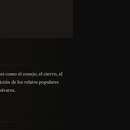
s como el conejo, el ciervo, el
dición de los relatos populares
bávaros.