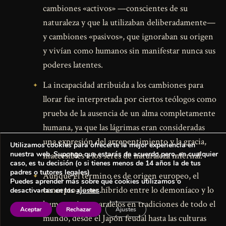
cambiones «activos» —conscientes de su
naturaleza y que la utilizaban deliberadamente—
y cambiones «pasivos», que ignoraban su origen
y vivían como humanos sin manifestar nunca sus
poderes latentes.
La incapacidad atribuida a los cambiones para
llorar fue interpretada por ciertos teólogos como
prueba de la ausencia de un alma completamente
humana, ya que las lágrimas eran consideradas
una expresión del arrepentimiento y la gracia,
Utilizamos cookies para ofrecerte la mejor experiencia en
nuestra web. Supongo que estarás de acuerdo pero, en cualquier
inaccesibles a los seres de naturaleza infernal.
caso, es tu decisión (o si tienes menos de 14 años la de tus
padres o tutores legales)
Aunque el término es de origen europeo, el
Puedes aprender más sobre qué cookies utilizamos o
concepto de ser híbrido entre lo demoníaco y lo
desactivarlas en los
ajustes
.
humano tiene paralelos en tradiciones de todo el
Aceptar
Rechazar
Ajustes
mundo, desde el Japón feudal hasta las culturas