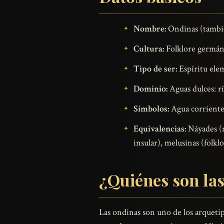
Nombre:
Ondinas (tambié
Cultura:
Folklore germáni
Tipo de ser:
Espíritu elem
Dominio:
Aguas dulces: rí
Símbolos:
Agua corriente, 
Equivalencias:
Náyades (mi
insular), melusinas (folkl
¿Quiénes son la
Las ondinas son uno de los arquetip