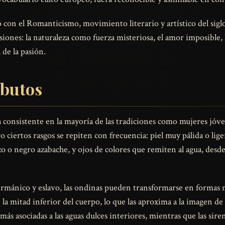
ó con el Romanticismo, movimiento literario y artístico del sig
siones: la naturaleza como fuerza misteriosa, el amor imposible,
de la pasión.
ibutos
consistente en la mayoría de las tradiciones como mujeres jóven
ero ciertos rasgos se repiten con frecuencia: piel muy pálida o li
o o negro azabache, y ojos de colores que remiten al agua, desde
ermánico y eslavo, las ondinas pueden transformarse en formas n
la mitad inferior del cuerpo, lo que las aproxima a la imagen de 
 más asociadas a las aguas dulces interiores, mientras que las si