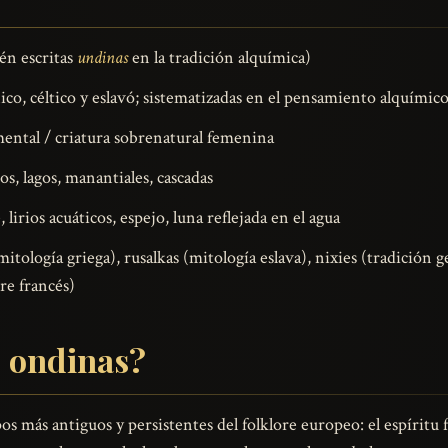
n escritas
undinas
en la tradición alquímica)
co, céltico y eslavó; sistematizadas en el pensamiento alquímic
ental / criatura sobrenatural femenina
os, lagos, manantiales, cascadas
lirios acuáticos, espejo, luna reflejada en el agua
tología griega), rusalkas (mitología eslava), nixies (tradición g
ore francés)
s ondinas?
os más antiguos y persistentes del folklore europeo: el espíritu 