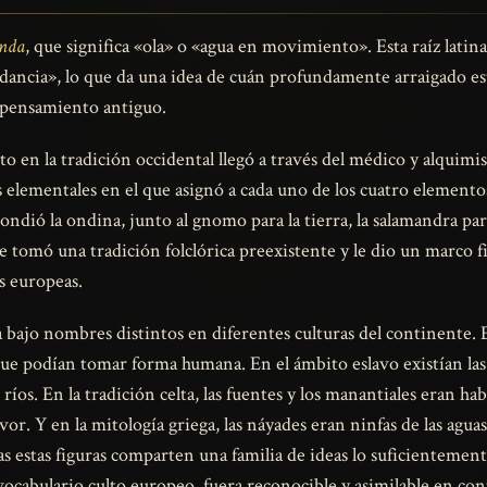
nda
, que significa «ola» o «agua en movimiento». Esta raíz latin
ncia», lo que da una idea de cuán profundamente arraigado es
 pensamiento antiguo.
 en la tradición occidental llegó a través del médico y alquimist
 elementales en el que asignó a cada uno de los cuatro elementos
dió la ondina, junto al gnomo para la tierra, la salamandra para e
e tomó una tradición folclórica preexistente y le dio un marco fil
es europeas.
tía bajo nombres distintos en diferentes culturas del continente
 que podían tomar forma humana. En el ámbito eslavo existían la
ríos. En la tradición celta, las fuentes y los manantiales eran ha
or. Y en la mitología griega, las náyades eran ninfas de las aguas
das estas figuras comparten una familia de ideas lo suficienteme
ocabulario culto europeo, fuera reconocible y asimilable en con