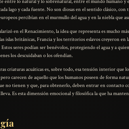
mite entre lo natural y lo sobrenatural, entre el mundo humano y 
cada lago y cada fuente. No son diosas en el sentido clásico, con 
europeos percibían en el murmullo del agua y en la niebla que asc
arizó en el Renacimiento, la idea que representa es mucho más a
 islas británicas, Francia y los territorios eslavos creyeron en 
 Estos seres podían ser benévolos, protegiendo el agua y a quien
enes los descuidaban o los ofendían.
as criaturas acuáticas es, sobre todo, esa tensión interior que lo
 pero carecen de aquello que los humanos poseen de forma natura
ue no tienen y que, para obtenerlo, deben entrar en contacto co
lleva. Es esta dimensión emocional y filosófica la que ha manten
ogía