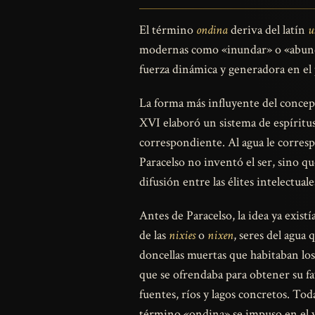
El término
ondina
deriva del latín
u
modernas como «inundar» o «abunda
fuerza dinámica y generadora en el
La forma más influyente del concepto
XVI elaboró un sistema de espíritus
correspondiente. Al agua le correspon
Paracelso no inventó el ser, sino qu
difusión entre las élites intelectual
Antes de Paracelso, la idea ya exis
de las
nixies
o
nixen
, seres del agua
doncellas muertas que habitaban los 
que se ofrendaba para obtener su fav
fuentes, ríos y lagos concretos. To
término «ondina» se impuso en el v