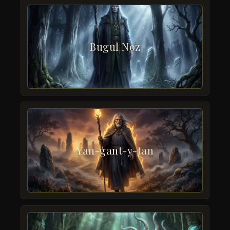
Bugul Noz
Yan-gant-y-tan