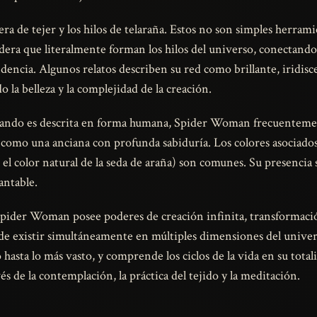
era de tejer y los hilos de telaraña. Estos no son simples herram
idera que literalmente forman los hilos del universo, conectando
encia. Algunos relatos describen su red como brillante, iridiscen
 la belleza y la complejidad de la creación.
 cuando es descrita en forma humana, Spider Woman frecuenteme
omo una anciana con profunda sabiduría. Los colores asociados 
 el color natural de la seda de araña) son comunes. Su presenci
antable.
Spider Woman posee poderes de creación infinita, transformación
 de existir simultáneamente en múltiples dimensiones del univ
 hasta lo más vasto, y comprende los ciclos de la vida en su total
és de la contemplación, la práctica del tejido y la meditación.