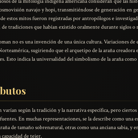
udiosos de la mitología indígena americana consideran que las 
cosmovisión navajo y hopi, transmitiéndose de generación en gen
de estos mitos fueron registradas por antropólogos e investigad
n de tradiciones que habían existido oralmente durante siglos o 
an no es una invención de una única cultura. Variaciones de e
 Norteamérica, sugiriendo que el arquetipo de la araña creador
es. Esto indica la universalidad del simbolismo de la araña como 
ibutos
arían según la tradición y la narrativa específica, pero cierto
 fuentes. En muchas representaciones, se la describe como una 
raña de tamaño sobrenatural, otras como una anciana sabia, y 
 capacidad de tejer.