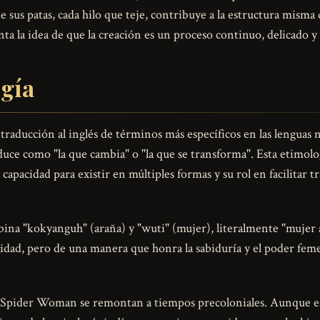
us patas, cada hilo que teje, contribuye a la estructura misma d
a la idea de que la creación es un proceso continuo, delicado
ogía
ducción al inglés de términos más específicos en las lenguas na
ce como "la que cambia" o "la que se transforma". Esta etimología
 capacidad para existir en múltiples formas y su rol en facilitar
na "kokyanguh" (araña) y "wuti" (mujer), literalmente "mujer 
deidad, pero de una manera que honra la sabiduría y el poder fe
a Spider Woman se remontan a tiempos precoloniales. Aunque es