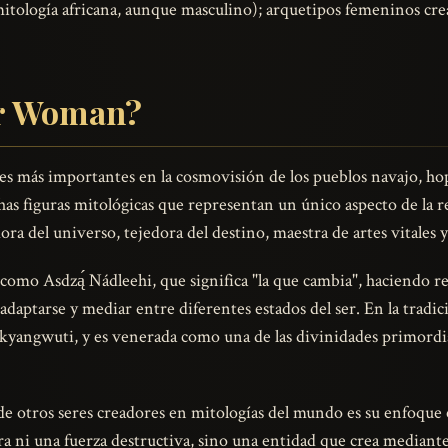
tología africana, aunque masculino); arquetipos femeninos crea
er Woman?
s más importantes en la cosmovisión de los pueblos navajo, hop
as figuras mitológicas que representan un único aspecto de la
adora del universo, tejedora del destino, maestra de artes vitales
 como Asdzą́ Nádleehi, que significa "la que cambia", haciendo re
adaptarse y mediar entre diferentes estados del ser. En la tradic
yangwuti, y es venerada como una de las divinidades primordia
 otros seres creadores en mitologías del mundo es su enfoque es
a ni una fuerza destructiva, sino una entidad que crea mediante l