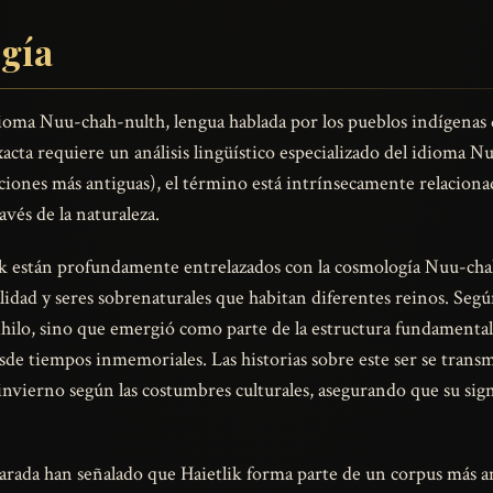
ogía
ioma Nuu-chah-nulth, lengua hablada por los pueblos indígenas d
acta requiere un análisis lingüístico especializado del idioma
iones más antiguas), el término está intrínsecamente relacion
vés de la naturaleza.
ik están profundamente entrelazados con la cosmología Nuu-chah
idad y seres sobrenaturales que habitan diferentes reinos. Según
ihilo, sino que emergió como parte de la estructura fundamenta
esde tiempos inmemoriales. Las historias sobre este ser se tran
invierno según las costumbres culturales, asegurando que su si
arada han señalado que Haietlik forma parte de un corpus más am