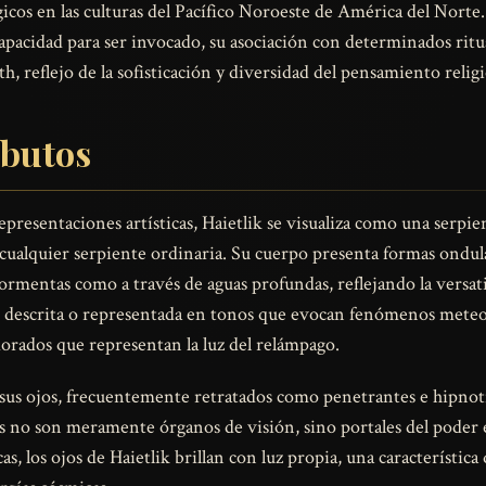
os en las culturas del Pacífico Noroeste de América del Norte. 
apacidad para ser invocado, su asociación con determinados rit
, reflejo de la sofisticación y diversidad del pensamiento relig
ibutos
epresentaciones artísticas, Haietlik se visualiza como una serpie
cualquier serpiente ordinaria. Su cuerpo presenta formas ondula
ormentas como a través de aguas profundas, reflejando la versati
ser descrita o representada en tonos que evocan fenómenos meteo
dorados que representan la luz del relámpago.
 sus ojos, frecuentemente retratados como penetrantes e hipnoti
os no son meramente órganos de visión, sino portales del poder es
s, los ojos de Haietlik brillan con luz propia, una característica