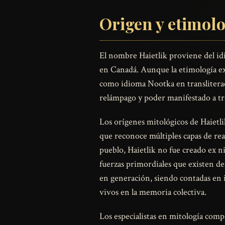
Origen y etimol
El nombre Haietlik proviene del id
en Canadá. Aunque la etimología ex
como idioma Nootka en transliterac
relámpago y poder manifestado a tra
Los orígenes mitológicos de Haietl
que reconoce múltiples capas de real
pueblo, Haietlik no fue creado ex n
fuerzas primordiales que existen d
en generación, siendo contadas en 
vivos en la memoria colectiva.
Los especialistas en mitología comp