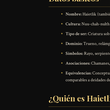
Nombre:
Haietlik (tambié
Cultura:
Nuu-chah-nulth (
Tipo de ser:
Criatura sobr
Dominio:
Trueno, relámpa
Símbolos:
Rayo, serpiente
Asociaciones:
Chamanes, g
Equivalencias:
Conceptual
comparables a deidades d
¿Quién es Haietl