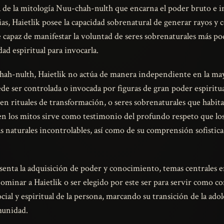
a de la mitología Nuu-chah-nulth que encarna el poder bruto e i
rias, Haietlik posee la capacidad sobrenatural de generar rayos 
 capaz de manifestar la voluntad de seres sobrenaturales más p
ad espiritual para invocarla.
hah-nulth, Haietlik no actúa de manera independiente en la mayo
e ser controlada o invocada por figuras de gran poder espiritu
 en rituales de transformación, o seres sobrenaturales que habita
en los mitos sirve como testimonio del profundo respeto que l
zas naturales incontrolables, así como de su comprensión sofisti
senta la adquisición de poder y conocimiento, temas centrales e
 Dominar a Haietlik o ser elegido por este ser para servir como 
ial y espiritual de la persona, marcando su transición de la adol
omunidad.