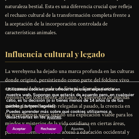
naturaleza bestial. Esta es una diferencia crucial que refleja
el rechazo cultural de la transformación completa frente a
la aceptación de la incorporación controlada de
características animales.
Influencia cultural y legado
La werehyena ha dejado una marca profunda en las culturas
donde originó, persistiendo como parte del folclore vivo
en comunidades rurales de Etiopía, Somalia y otras
Utilizamos cookies para ofrecerte la mejor experiencia en
nuestra web. Supongo que estarás de acuerdo pero, en cualquier
regiones del continente africano. A diferencia de muchas
caso, es tu decisión (o si tienes menos de 14 años la de tus
mitologías que han sido relegadas al pasado, la creencia en
padres o tutores legales)
Puedes aprender más sobre qué cookies utilizamos o
las werehyenas sigue siendo una explicación viable para los
desactivarlas en los
ajustes
.
miedos y misterios de la vida cotidiana en ciertas áreas,
Aceptar
Rechazar
Ajustes
particularmente donde el acceso a educación occidental y