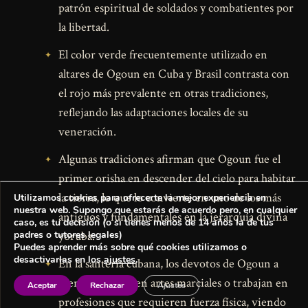
patrón espiritual de soldados y combatientes por
la libertad.
El color verde frecuentemente utilizado en
altares de Ogoun en Cuba y Brasil contrasta con
el rojo más prevalente en otras tradiciones,
reflejando las adaptaciones locales de su
veneración.
Algunas tradiciones afirman que Ogoun fue el
primer orisha en descender del cielo para habitar
la tierra, lo que lo convierte en uno de los más
Utilizamos cookies para ofrecerte la mejor experiencia en
nuestra web. Supongo que estarás de acuerdo pero, en cualquier
antiguos y fundamentales en la jerarquía divina
caso, es tu decisión (o si tienes menos de 14 años la de tus
padres o tutores legales)
yoruba.
Puedes aprender más sobre qué cookies utilizamos o
desactivarlas en los
ajustes
.
En la santería cubana, los devotos de Ogoun a
menudo aprenden artes marciales o trabajan en
Aceptar
Rechazar
Ajustes
profesiones que requieren fuerza física, viendo