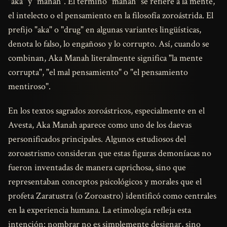
"aka" y "manah". El término "manah" se refiere a la mente,
el intelecto o el pensamiento en la filosofía zoroástrida. El
prefijo "aka" o "drug" en algunas variantes lingüísticas,
denota lo falso, lo engañoso y lo corrupto. Así, cuando se
combinan, Aka Manah literalmente significa "la mente
corrupta", "el mal pensamiento" o "el pensamiento
mentiroso".
En los textos sagrados zoroástricos, especialmente en el
Avesta, Aka Manah aparece como uno de los daevas
personificados principales. Algunos estudiosos del
zoroastrismo consideran que estas figuras demoníacas no
fueron inventadas de manera caprichosa, sino que
representaban conceptos psicológicos y morales que el
profeta Zaratustra (o Zoroastro) identificó como centrales
en la experiencia humana. La etimología refleja esta
intención: nombrar no es simplemente designar, sino