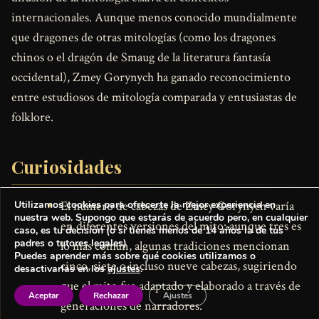
internacionales. Aunque menos conocido mundialmente
que dragones de otras mitologías (como los dragones
chinos o el dragón de Smaug de la literatura fantasía
occidental), Zmey Gorynych ha ganado reconocimiento
entre estudiosos de mitología comparada y entusiastas de
folklore.
Curiosidades
Utilizamos cookies para ofrecerte la mejor experiencia en
El número de cabezas de Zmey Gorynych varía
nuestra web. Supongo que estarás de acuerdo pero, en cualquier
en diferentes versiones del mito: aunque tres es
caso, es tu decisión (o si tienes menos de 14 años la de tus
padres o tutores legales)
lo más común, algunas tradiciones mencionan
Puedes aprender más sobre qué cookies utilizamos o
cinco, siete o incluso nueve cabezas, sugiriendo
desactivarlas en los
ajustes
.
que el mito fue adaptado y elaborado a través de
Aceptar
Rechazar
Ajustes
generaciones de narradores.