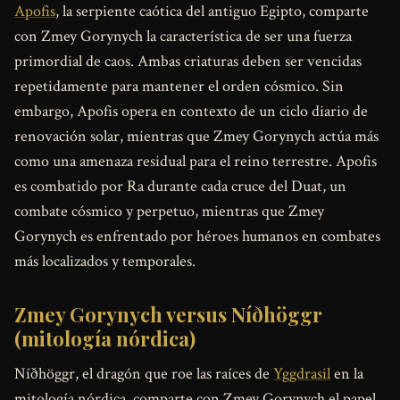
Apofis
, la serpiente caótica del antiguo Egipto, comparte
con Zmey Gorynych la característica de ser una fuerza
primordial de caos. Ambas criaturas deben ser vencidas
repetidamente para mantener el orden cósmico. Sin
embargo, Apofis opera en contexto de un ciclo diario de
renovación solar, mientras que Zmey Gorynych actúa más
como una amenaza residual para el reino terrestre. Apofis
es combatido por Ra durante cada cruce del Duat, un
combate cósmico y perpetuo, mientras que Zmey
Gorynych es enfrentado por héroes humanos en combates
más localizados y temporales.
Zmey Gorynych versus Níðhöggr
(mitología nórdica)
Níðhöggr, el dragón que roe las raíces de
Yggdrasil
en la
mitología nórdica, comparte con Zmey Gorynych el papel