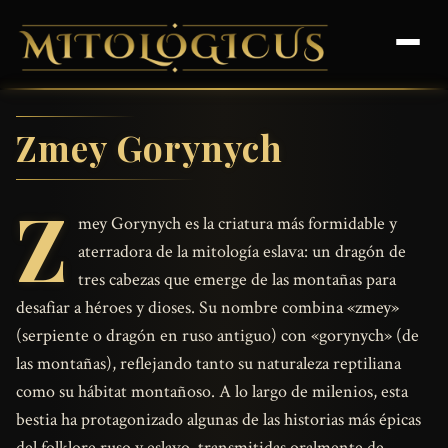
Zmey Gorynych
Z
mey Gorynych es la criatura más formidable y
aterradora de la mitología eslava: un dragón de
tres cabezas que emerge de las montañas para
desafiar a héroes y dioses. Su nombre combina «zmey»
(serpiente o dragón en ruso antiguo) con «gorynych» (de
las montañas), reflejando tanto su naturaleza reptiliana
como su hábitat montañoso. A lo largo de milenios, esta
bestia ha protagonizado algunas de las historias más épicas
del folklore ruso y eslavo, transmitidas oralmente de