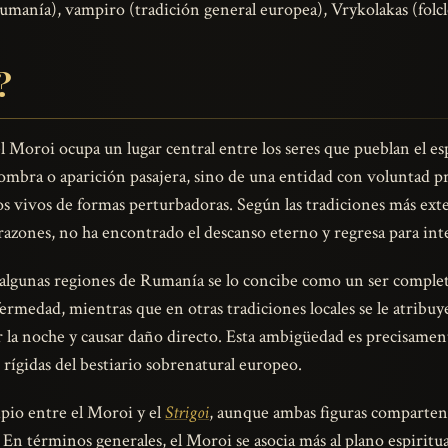
umanía), vampiro (tradición general europea), Vrykolakas (folclo
?
 Moroi ocupa un lugar central entre los seres que pueblan el espa
ombra o aparición pasajera, sino de una entidad con voluntad pro
os vivos de formas perturbadoras. Según las tradiciones más exte
 razones, no ha encontrado el descanso eterno y regresa para int
n algunas regiones de Rumanía se lo concibe como un ser complet
fermedad, mientras que en otras tradiciones locales se le atribuy
 la noche y causar daño directo. Esta ambigüedad es precisamente
s rígidas del bestiario sobrenatural europeo.
ipio entre el Moroi y el
Strigoi
, aunque ambas figuras comparten 
 En términos generales, el Moroi se asocia más al plano espiritua