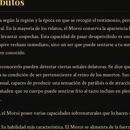
ibutos
a según la región y la época en que se recogió el testimonio, per
l. En la mayoría de los relatos, el Moroi conserva la apariencia
 levantar sospechas. Esta capacidad de pasar desapercibido es un
pire rechazo inmediato, sino un ser que puede sentarse a tu mes
ien conocido.
conocerlo pueden detectar ciertas señales delatoras. Se dice qu
ja su condición de ser perteneciente al reino de los muertos. Su
ual, capaces de producir una sensación de parálisis o de atracció
añaden que su cuerpo puede sentirse frío al tacto incluso en pl
.
, el Moroi posee varias capacidades sobrenaturales que lo hacen
Su habilidad más característica. El Moroi se alimenta de la fuerz