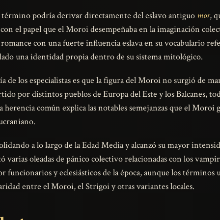
l término podría derivar directamente del eslavo antiguo
mor
, q
ía con el papel que el Moroi desempeñaba en la imaginación col
omance con una fuerte influencia eslava en su vocabulario refer
dado una identidad propia dentro de su sistema mitológico.
ía de los especialistas es que la figura del Moroi no surgió de m
ido por distintos pueblos de Europa del Este y los Balcanes, tod
a herencia común explica las notables semejanzas que el Moroi 
 ucraniano.
olidando a lo largo de la Edad Media y alcanzó su mayor intensid
 varias oleadas de pánico colectivo relacionadas con los vampi
 funcionarios y eclesiásticos de la época, aunque los términos u
idad entre el Moroi, el Strigoi y otras variantes locales.