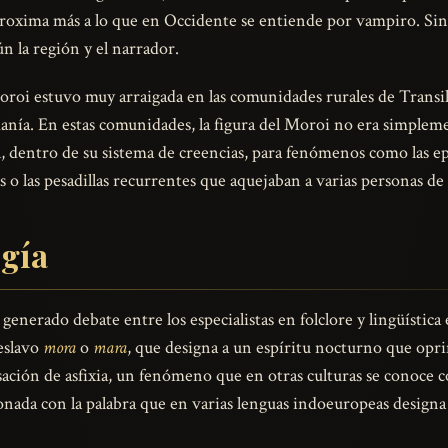
aproxima más a lo que en Occidente se entiende por vampiro. Sin
n la región y el narrador.
oroi estuvo muy arraigada en las comunidades rurales de Transilv
nía. En estas comunidades, la figura del Moroi no era simplemen
l, dentro de su sistema de creencias, para fenómenos como las ep
das o las pesadillas recurrentes que aquejaban a varias personas 
ogía
generado debate entre los especialistas en folclore y lingüística
 eslavo
mora
o
mara
, que designa a un espíritu nocturno que opri
sación de asfixia, un fenómeno que en otras culturas se conoce
cionada con la palabra que en varias lenguas indoeuropeas designa