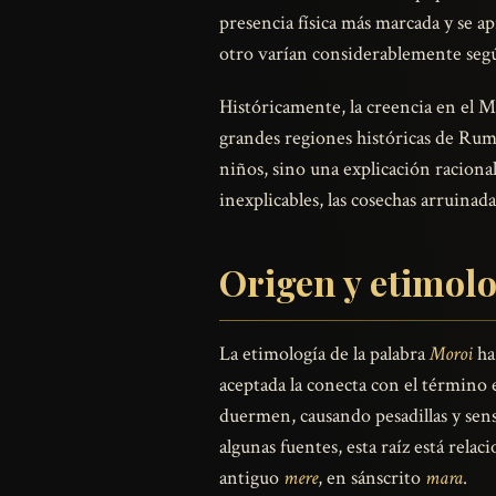
presencia física más marcada y se 
otro varían considerablemente segú
Históricamente, la creencia en el M
grandes regiones históricas de Ruma
niños, sino una explicación raciona
inexplicables, las cosechas arruina
Origen y etimol
La etimología de la palabra
Moroi
ha 
aceptada la conecta con el término
duermen, causando pesadillas y sen
algunas fuentes, esta raíz está rela
antiguo
mere
, en sánscrito
mara
.