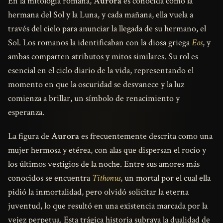
En la mitología romana,
Aurora
es conocida como la
hermana del Sol y la Luna, y cada mañana, ella vuela a
través del cielo para anunciar la llegada de su hermano, el
Sol. Los romanos la identificaban con la diosa griega
Eos
, y
ambas comparten atributos y mitos similares. Su rol es
esencial en el ciclo diario de la vida, representando el
momento en que la oscuridad se desvanece y la luz
comienza a brillar, un símbolo de renacimiento y
esperanza.
La figura de
Aurora
es frecuentemente descrita como una
mujer hermosa y etérea, con alas que dispersan el rocío y
los últimos vestigios de la noche. Entre sus amores más
conocidos se encuentra
Tithonus
, un mortal por el cual ella
pidió la inmortalidad, pero olvidó solicitar la eterna
juventud, lo que resultó en una existencia marcada por la
vejez perpetua. Esta trágica historia subraya la dualidad de