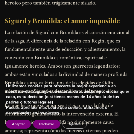
heroico pero también trágicamente aislado.
Sigurd y Brunilda: el amor imposible
La relación de Sigurd con Brunilda es el corazón emocional
de la saga. A diferencia de la relación con Regin, que es
fundamentalmente una de educación y adiestramiento, la
conexión con Brunilda es romántica, espiritual e
igualmente heroica. Ambos son guerreros legendarios;
ambos están vinculados a la divinidad de manera profunda.
Brunilda es una valkiria, una de las elegidas de Odín,
Utilizamos cookies para ofrecerte la mejor experiencia en
mientras que Sigurd es descendiente del propio dios.
nuestra web. Supongo que estarás de acuerdo pero, en cualquier
caso, es tu decisión (o si tienes menos de 14 años la de tus
padres o tutores legales)
Lo que hace que su amor sea trágico no es la falta de
Puedes aprender más sobre qué cookies utilizamos o
desactivarlas en los
ajustes
.
sentimiento genuino, sino la intervención externa. El
brebaje mágico de Grimhilda no simplemente causa
Aceptar
Rechazar
Ajustes
amnesia; representa cómo las fuerzas externas pueden