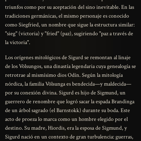
triunfos como por su aceptación del sino inevitable. En las
tradiciones germánicas, el mismo personaje es conocido
como Siegfried, un nombre que sigue la estructura similar:
"sieg" (victoria) y "fried" (paz), sugiriendo "paz a través de
la victoria".
Los orígenes mitológicos de Sigurd se remontan al linaje
de los Völsungos, una dinastía legendaria cuya genealogía se
retrotrae al mismísimo dios Odín. Según la mitología
nórdica, la familia Völsunga es bendecida—y maldecida—
por su conexión divina. Sigurd es hijo de Sigmund, un
guerrero de renombre que logró sacar la espada Brandinga
de un árbol sagrado (el Barnstokk) durante su boda. Este
acto de proeza lo marca como un hombre elegido por el
destino. Su madre, Hiordis, era la esposa de Sigmund, y
Sigurd nació en un contexto de gran turbulencia: guerras,