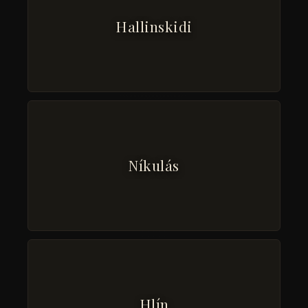
Hallinskidi
Níkulás
Hlín