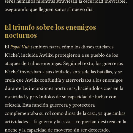
seres humanos mientras atraviesan la oscuridad inevitable,
asegurando que lleguen sanos al nuevo día.
El triunfo sobre los enemigos
nocturnos
El
Popol Vuh
también narra cómo los dioses tutelares
K'iche', incluida Awilix, protegieron a su pueblo de los
ataques de tribus enemigas. Según el texto, los guerreros
K'iche' invocaban a sus deidades antes de las batallas, y se
creía que Awilix confundía y aterrorizaba a los enemigos
durante las incursiones nocturnas, haciéndolos caer en la
oscuridad y privándolos de su capacidad de luchar con
eficacia. Esta función guerrera y protectora
complementaba su rol como diosa de la caza, ya que ambas
actividades —la guerra y la caza— requerían destreza en la
noche y la capacidad de moverse sin ser detectado.