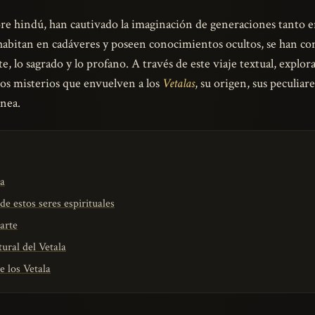
klore hindú, han cautivado la imaginación de generaciones tant
 habitan en cadáveres y poseen conocimientos ocultos, se han co
te, lo sagrado y lo profano. A través de este viaje textual, expl
los misterios que envuelven a los
Vetalas
, su origen, sus peculiar
ánea.
la
de estos seres espirituales
 arte
ural del Vetala
 los Vetala