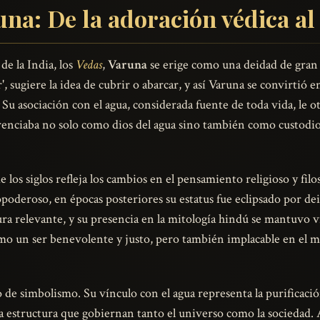
na: De la adoración védica a
de la India, los
Vedas
,
Varuna
se erige como una deidad de gran
r', sugiere la idea de cubrir o abarcar, y así Varuna se convirtió e
Su asociación con el agua, considerada fuente de toda vida, le o
verenciaba no solo como dios del agua sino también como custodi
de los siglos refleja los cambios en el pensamiento religioso y fil
opoderoso, en épocas posteriores su estatus fue eclipsado por 
ra relevante, y su presencia en la mitología hindú se mantuvo viv
omo un ser benevolente y justo, pero también implacable en el
de simbolismo. Su vínculo con el agua representa la purificaci
 la estructura que gobiernan tanto el universo como la sociedad. 