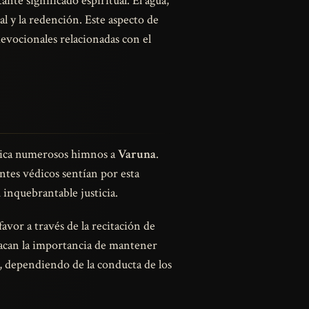
nte significado espiritual. El agua,
al y la redención. Este aspecto de
devocionales relacionadas con el
edica numerosos himnos a
Varuna
.
ntes védicos sentían por esta
 inquebrantable justicia.
avor a través de la recitación de
estacan la importancia de mantener
r, dependiendo de la conducta de los