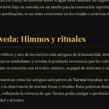
an a lo físico; su dominio sobre el agua tiene también un importa
nvierte bajo su custodia en un medio para la renovación espiritu
purificación, es un tema recurrente en los rituales y prácticas 
veda: Himnos y rituales
s védicos y uno de los escritos más antiguos de la humanidad, d
cas en simbolismo y revelan la profunda reverencia que los vide
an su conexión con el orden cósmico, su papel de soberano y su
muestran cómo los antiguos adoradores de
Varuna
buscaban su f
os y la observancia de normas éticas y rituales. Estas prácticas d
, reflejando la creencia de que Varuna podía castigar o perdona
dad y al orden.