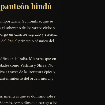
l panteón hindú
 importancia. Su nombre, que se
n el soberano de los vastos cielos y
torgó un carácter sagrado y esencial
o del
Rta
, el principio cósmico del
osófico en la India. Mientras que en
deidades como
Vishnu
y
Shiva
. No
a a través de la literatura épica y
 mantenimiento del orden moral y
ón, mientras que su dominio sobre
Además, como dios que castiga a los