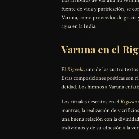
Los atributos de
Varuna
no se limit
fuente de vida y purificación, se co
Varuna, como proveedor de gracia y 
agua en la India.
Varuna en el Rig
El
Rigveda
, uno de los cuatro texto
Estas composiciones poéticas son ri
deidad. Los himnos a Varuna enfatiz
Los rituales descritos en el
Rigveda
mantras, la realización de sacrifici
una buena relación con la divinidad
individuos y de su adhesión a la ver