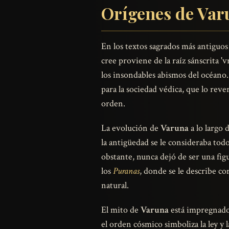
Orígenes de Varu
En los textos sagrados más antiguos 
cree proviene de la raíz sánscrita 'v
los insondables abismos del océano. 
para la sociedad védica, que lo re
orden.
La evolución de
Varuna
a lo largo 
la antigüedad se le consideraba tod
obstante, nunca dejó de ser una figu
los
Puranas
, donde se le describe c
natural.
El mito de
Varuna
está impregnado 
el orden cósmico simboliza la ley y