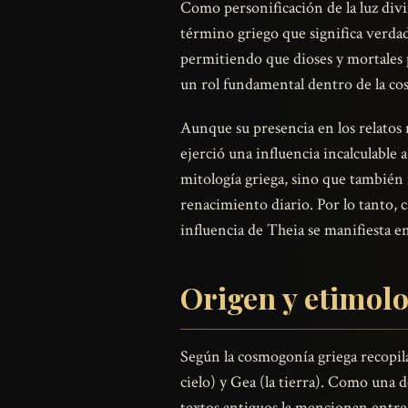
Como personificación de la luz divin
término griego que significa verdad 
permitiendo que dioses y mortales p
un rol fundamental dentro de la cos
Aunque su presencia en los relatos
ejerció una influencia incalculable 
mitología griega, sino que también r
renacimiento diario. Por lo tanto, c
influencia de Theia se manifiesta e
Origen y etimol
Según la cosmogonía griega recopil
cielo) y Gea (la tierra). Como una de
textos antiguos la mencionan entre