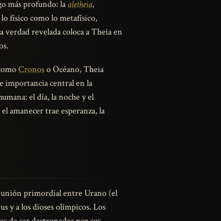
algo más profundo: la
aletheia
,
lo físico como lo metafísico,
la verdad revelada coloca a Theia en
os.
s como
Cronos
o Océano, Theia
de importancia central en la
umana: el día, la noche y el
 el amanecer trae esperanza, la
 unión primordial entre Urano (el
us y a los dioses olímpicos. Los
es de ser destronados por sus