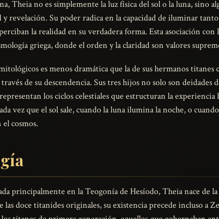
a, Theia no es simplemente la luz física del sol o la luna, sino 
y revelación. Su poder radica en la capacidad de iluminar tanto 
erciban la realidad en su verdadera forma. Esta asociación con 
mología griega, donde el orden y la claridad son valores suprem
 mitológicos es menos dramática que la de sus hermanos titane
a través de su descendencia. Sus tres hijos no solo son deidades 
epresentan los ciclos celestiales que estructuran la experiencia h
ada vez que el sol sale, cuando la luna ilumina la noche, o cuando
n el cosmos.
ogía
ada principalmente en la Teogonía de Hesíodo, Theia nace de la
 las doce titanides originales, su existencia precede incluso a Ze
 los titanes de primera generación, aquellos que gobernaban ant