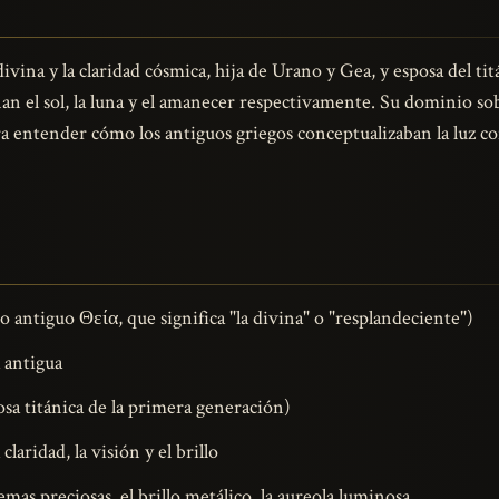
z divina y la claridad cósmica, hija de Urano y Gea, y esposa del t
an el sol, la luna y el amanecer respectivamente. Su dominio sobr
ra entender cómo los antiguos griegos conceptualizaban la luz c
o antiguo Θεία, que significa "la divina" o "resplandeciente")
 antigua
sa titánica de la primera generación)
 claridad, la visión y el brillo
mas preciosas, el brillo metálico, la aureola luminosa