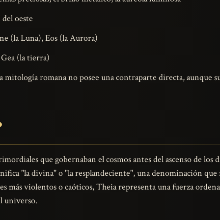
 del oeste
ene (la Luna), Eos (la Aurora)
Gea (la tierra)
a mitología romana no posee una contraparte directa, aunque su i
?
primordiales que gobernaban el cosmos antes del ascenso de los 
nifica "la divina" o "la resplandeciente", una denominación que 
nes más violentos o caóticos, Theia representa una fuerza orden
el universo.