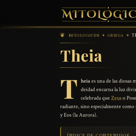
T
MITOLOGICUS
GRIEGA
Theia
T
heia
es una de las diosas 
deidad encarna la luz div
celebrada que
Zeus
o Pose
radiante, sino especialmente como 
y Eos (la Aurora).
ÍNDICE DE CONTENIDOS