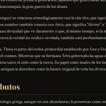
tanomaquia, la gran guerra de los dioses.
tiguo) se relaciona etimológicamente con la raíz
thea
, que sign
e su nombre también conecta con
theios
, que significa "divino" o
: una divinidad que ve claramente y que, al mismo tiempo, es la m
 denota la verdad no oculta o revelada, también está profundament
s, Theia es parte del orden primordial establecido por Gea y Ur
el cosmos. Mientras que su hermana Tetis gobernaba las aguas du
iesa tanto el cielo como la tierra. Su papel como madre de los l
antiguas la describen como la fuente original de toda luz divina
ibutos
tología griega, aunque no son abundantes, la presentan como un