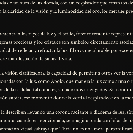
ada de un aura de luz dorada, con un resplandor que emanaba d
n la claridad de la visión y la luminosidad del oro, los metales pr
encuentran los rayos de luz y el brillo, frecuentemente represent
gemas preciosas y los cristales son símbolos directamente asocia
cidad de reflejar y refractar la luz. El oro, metal noble por excel
tre manifestación de su luz divina.
a visión clarificadora: la capacidad de permitir a otros ver la ve
acionadas con la luz, como Apolo, que maneja la luz como arma o
r de la realidad tal como es, sin adornos ni engaños. Su dominio
sión súbita, ese momento donde la verdad resplandece en la m
la describen llevando una corona radiante o diadema de luz, sí
timenta, cuando es mencionada, se imagina tejida con hilos de lu
entación visual subraya que Theia no es una mera personificació