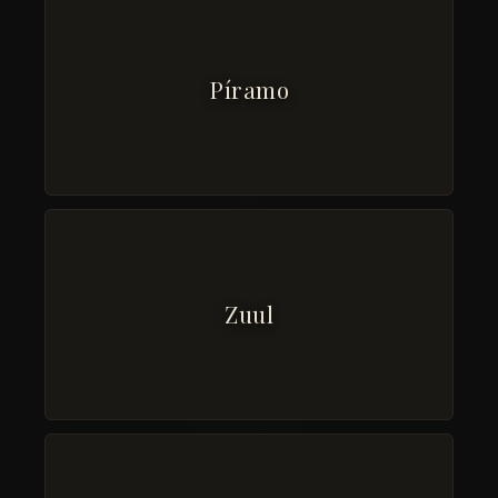
Píramo
Zuul