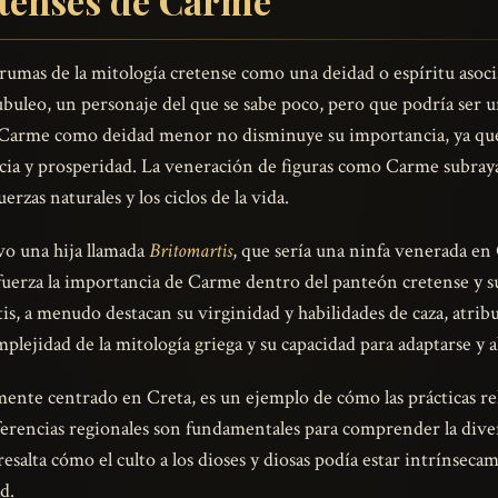
etenses de Carme
rumas de la mitología cretense como una deidad o espíritu asocia
Eubuleo, un personaje del que se sabe poco, pero que podría ser 
e Carme como deidad menor no disminuye su importancia, ya que s
encia y prosperidad. La veneración de figuras como Carme subray
erzas naturales y los ciclos de la vida.
o una hija llamada
Britomartis
, que sería una ninfa venerada en
fuerza la importancia de Carme dentro del panteón cretense y su
tis, a menudo destacan su virginidad y habilidades de caza, atri
plejidad de la mitología griega y su capacidad para adaptarse y a
ente centrado en Creta, es un ejemplo de cómo las prácticas re
iferencias regionales son fundamentales para comprender la diver
esalta cómo el culto a los dioses y diosas podía estar intrínsecame
d.