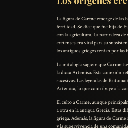
Los orígenes cr
La figura de
Carme
emerge de las b
fertilidad. Se dice que fue hija de 
con la agricultura. La naturaleza d
cretenses era vital para su subsist
los antiguos griegos tenían por las fu
La mitología sugiere que
Carme
tuv
la diosa Artemisa. Esta conexión re
sucesivas. Las leyendas de Britomar
Artemisa, lo que contribuye a la com
El culto a Carme, aunque principalm
a otra en la antigua Grecia. Estas d
griega. Además, la figura de Carme r
y la supervivencia de una comunida