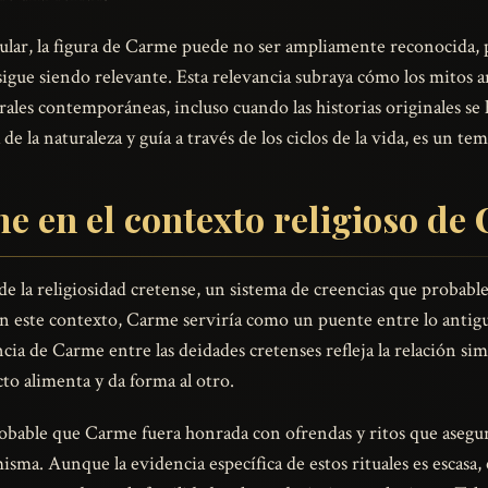
ular, la figura de Carme puede no ser ampliamente reconocida, p
da sigue siendo relevante. Esta relevancia subraya cómo los mitos
rales contemporáneas, incluso cuando las historias originales se
e la naturaleza y guía a través de los ciclos de la vida, es un t
e en el contexto religioso de 
 de la religiosidad cretense, un sistema de creencias que prob
En este contexto, Carme serviría como un puente entre lo antig
ia de Carme entre las deidades cretenses refleja la relación simb
to alimenta y da forma al otro.
probable que Carme fuera honrada con ofrendas y ritos que asegur
isma. Aunque la evidencia específica de estos rituales es escasa