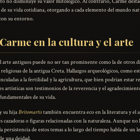
sto no disminuye su valor mitológico. Al contrario, Carme desta
 de su vida cotidiana, otorgando a cada elemento del mundo natu
con su entorno.
 Carme en la cultura y el arte
el arte antiguos puede no ser tan prominente como la de otros di
 religiosas de la antigua Creta. Hallazgos arqueológicos, como esta
culadas a la fertilidad y la agricultura, que bien podrían estar 
 artísticas son testimonios de la reverencia y el agradecimiento
 fundamentales de su vida.
y su hija
Britomartis
también encuentra eco en la literatura y el a
 cazadoras o figuras relacionadas con la naturaleza. Aunque no 
 persistencia de estos temas a lo largo del tiempo habla de un le
 de una deidad.