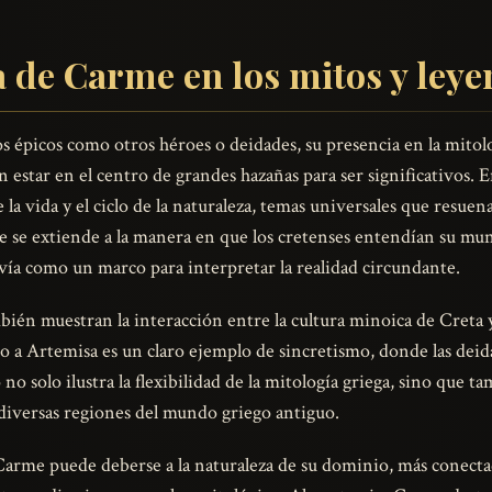
 de Carme en los mitos y ley
 épicos como otros héroes o deidades, su presencia en la mitol
n estar en el centro de grandes hazañas para ser significativos. 
 la vida y el ciclo de la naturaleza, temas universales que resu
me se extiende a la manera en que los cretenses entendían su mun
ía como un marco para interpretar la realidad circundante.
én muestran la interacción entre la cultura minoica de Creta y
to a Artemisa es un claro ejemplo de sincretismo, donde las deida
 no solo ilustra la flexibilidad de la mitología griega, sino que 
 diversas regiones del mundo griego antiguo.
Carme puede deberse a la naturaleza de su dominio, más conectad