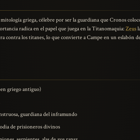
 mitología griega, célebre por ser la guardiana que Cronos coloc
portancia radica en el papel que juega en la Titanomaquia:
Zeus
l
erra contra los titanes, lo que convierte a Campe en un eslabón 
n griego antiguo)
struosa, guardiana del inframundo
todia de prisioneros divinos
iones, serpientes, alas de ave rapaz