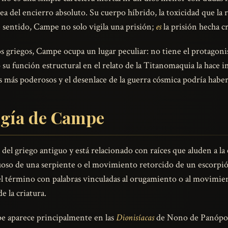
ea del encierro absoluto. Su cuerpo híbrido, la toxicidad que la 
e sentido, Campe no solo vigila una prisión;
es
la prisión hecha cr
s griegos, Campe ocupa un lugar peculiar: no tiene el protagon
o su función estructural en el relato de la Titanomaquia la hace 
s más poderosos y el desenlace de la guerra cósmica podría haber
ogía de Campe
l griego antiguo y está relacionado con raíces que aluden a la cu
oso de una serpiente o el movimiento retorcido de un escorpión
l término con palabras vinculadas al orugamiento o al movimien
e la criatura.
pe aparece principalmente en las
Dionisíacas
de Nono de Panópoli