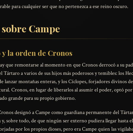
irable para cualquier ser que no pertenezca a ese reino oscuro.
s sobre Campe
o y la orden de Cronos
hay que remontarse al momento en que Cronos derrocó a su padr
 Tártaro a varios de sus hijos más poderosos y temibles: los Hec
e lanzar montañas enteras, y los Cíclopes, forjadores divinos d
ural. Cronos, en lugar de liberarlos al asumir el poder, optó p
do grande para su propio gobierno.
 Cronos designó a Campe como guardiana permanente del Tártaro
 y, sobre todo, de que ningún ser externo pudiera llegar hasta e
orjadas por los propios dioses, pero era Campe quien las vigilab