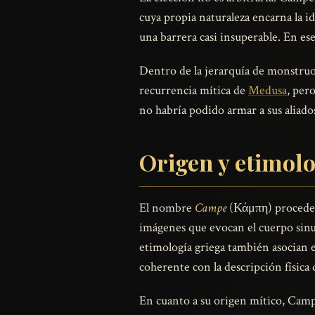
cuya propia naturaleza encarna la id
una barrera casi insuperable. En es
Dentro de la jerarquía de monstruo
recurrencia mítica de
Medusa
, per
no habría podido armar a sus aliado
Origen y etimol
El nombre
Campe
(Κάμπη) procede de
imágenes que evocan el cuerpo sinu
etimología griega también asocian e
coherente con la descripción física d
En cuanto a su origen mítico, Cam