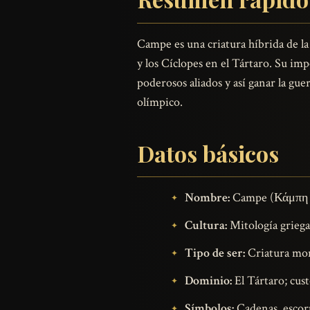
Campe es una criatura híbrida de la
y los Cíclopes en el Tártaro. Su im
poderosos aliados y así ganar la gu
olímpico.
Datos básicos
Nombre:
Campe (Κάμπη e
Cultura:
Mitología griega
Tipo de ser:
Criatura mon
Dominio:
El Tártaro; cus
Símbolos:
Cadenas, escorp