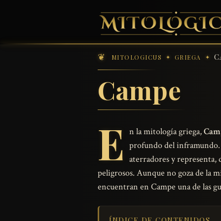
C
MITOLOGICUS
GRIEGA
Campe
E
n la mitología griega,
Cam
profundo del inframundo. 
aterradores y representa, d
peligrosos. Aunque no goza de la m
encuentran en Campe una de las guar
ÍNDICE DE CONTENIDOS