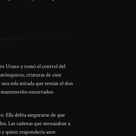
e Urano y tomó el control del
atónquiros, criaturas de cien
e una sola mirada que tenían el don
or mantenerlos encerrados:
. Ella debía asegurarse de que
llos. Las cadenas que atenazaban a
a y quien respondería ante