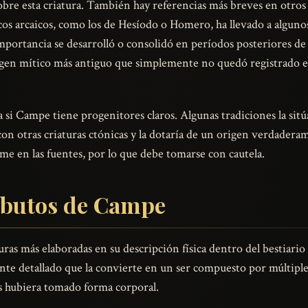
sobre esta criatura. También hay referencias más breves en otros
os arcaicos, como los de Hesíodo o Homero, ha llevado a alguno
portancia se desarrolló o consolidó en períodos posteriores de 
gen mítico más antiguo que simplemente no quedó registrado en 
za si Campe tiene progenitores claros. Algunas tradiciones la sit
con otras criaturas ctónicas y la dotaría de un origen verdadera
me en las fuentes, por lo que debe tomarse con cautela.
ributos de Campe
turas más elaboradas en su descripción física dentro del bestiar
nte detallado que la convierte en un ser compuesto por múltiple
os hubiera tomado forma corporal.