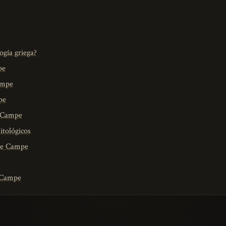
ogía griega?
pe
ampe
pe
e Campe
itológicos
 de Campe
e Campe