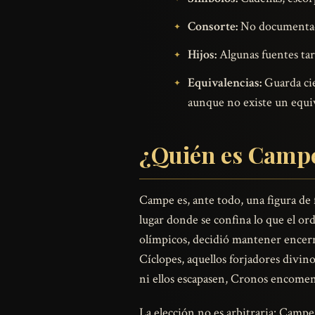
Consorte:
No documentado
Hijos:
Algunas fuentes tard
Equivalencias:
Guarda cie
aunque no existe un equiv
¿Quién es Campe
Campe es, ante todo, una figura de f
lugar donde se confina lo que el or
olímpicos, decidió mantener encerr
Cíclopes, aquellos forjadores divin
ni ellos escapasen, Cronos encomen
La elección no es arbitraria: Camp