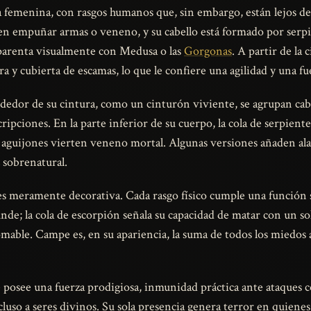
 femenina, con rasgos humanos que, sin embargo, están lejos de 
den empuñar armas o veneno, y su cabello está formado por ser
parenta visualmente con Medusa o las
Gorgonas
. A partir de la
ra y cubierta de escamas, lo que le confiere una agilidad y una f
edor de su cintura, como un cinturón viviente, se agrupan cabez
scripciones. En la parte inferior de su cuerpo, la cola de serpien
 aguijones vierten veneno mortal. Algunas versiones añaden ala
 sobrenatural.
 meramente decorativa. Cada rasgo físico cumple una función si
unde; la cola de escorpión señala su capacidad de matar con un sol
omable. Campe es, en su apariencia, la suma de todos los miedos
 posee una fuerza prodigiosa, inmunidad práctica ante ataques 
uso a seres divinos. Su sola presencia genera terror en quienes 