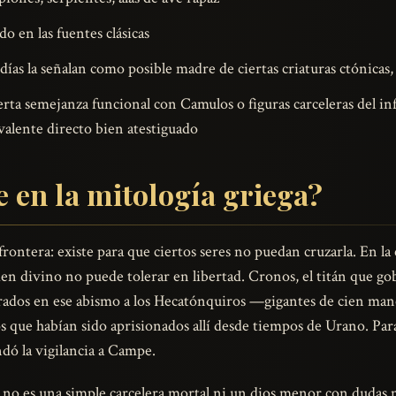
 en las fuentes clásicas
ías la señalan como posible madre de ciertas criaturas ctónicas, 
rta semejanza funcional con Camulos o figuras carceleras del in
alente directo bien atestiguado
 en la mitología griega?
rontera: existe para que ciertos seres no puedan cruzarla. En la 
den divino no puede tolerar en libertad. Cronos, el titán que go
ados en ese abismo a los Hecatónquiros —gigantes de cien mano
os que habían sido aprisionados allí desde tiempos de Urano. Para
dó la vigilancia a Campe.
e no es una simple carcelera mortal ni un dios menor con dudas 