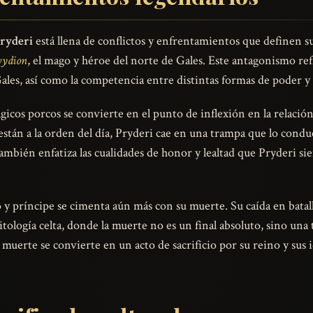
ryderi
está llena de conflictos y enfrentamientos que definen su
ydion
, el mago y héroe del norte de Gales. Este antagonismo refl
 Gales, así como la competencia entre distintas formas de poder
ágicos porcos se convierte en el punto de inflexión en la relac
tán a la orden del día, Pryderi cae en una trampa que lo conduc
también enfatiza las cualidades de honor y lealtad que Pryderi s
y príncipe se cimenta aún más con su muerte. Su caída en batalla
 mitología celta, donde la muerte no es un final absoluto, sino una
u muerte se convierte en un acto de sacrificio por su reino y sus 