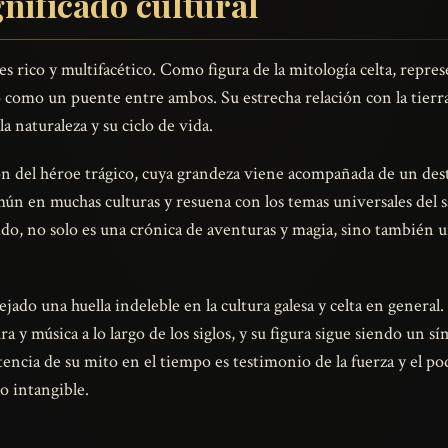
nificado cultural
es rico y multifacético. Como figura de la mitología celta, repre
como un puente entre ambos. Su estrecha relación con la tierra 
a naturaleza y su ciclo de vida.
ón del héroe trágico, cuya grandeza viene acompañada de un dest
ún en muchas culturas y resuena con los temas universales del sac
tido, no solo es una crónica de aventuras y magia, sino también 
jado una huella indeleble en la cultura galesa y celta en general
a y música a lo largo de los siglos, y su figura sigue siendo un s
tencia de su mito en el tiempo es testimonio de la fuerza y el po
o intangible.