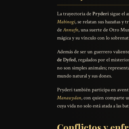
La trayectoria de
Pryderi
sigue el a
Mabinogi
, se relatan sus hazañas y
de
Annwfn
, una suerte de Otro Mund
mágica y su vínculo con lo sobrenat
Además de ser un guerrero valiente,
de Dyfed
, regalados por el mister
no son simples animales; representan
mundo natural y sus dones.
Pryderi también participa en aventu
Manawydan
, con quien comparte un
cuya vida no solo está atada a las ba
Conflictos y enf