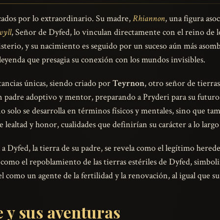
ados por lo extraordinario. Su madre,
Rhiannon
, una figura asoc
wyll
, Señor de Dyfed, lo vinculan directamente con el reino de 
terio, y su nacimiento es seguido por un suceso aún más asombr
leyenda que presagia su conexión con los mundos invisibles.
tancias únicas, siendo criado por
Teyrnon
, otro señor de tierra
 padre adoptivo y mentor, preparando a Pryderi para su futuro 
 no solo se desarrolla en términos físicos y mentales, sino que 
lealtad y honor, cualidades que definirían su carácter a lo largo
 Dyfed, la tierra de su padre, se revela como el legítimo herede
 como el repoblamiento de las tierras estériles de Dyfed, simbo
el como un agente de la fertilidad y la renovación, al igual que s
e y sus aventuras