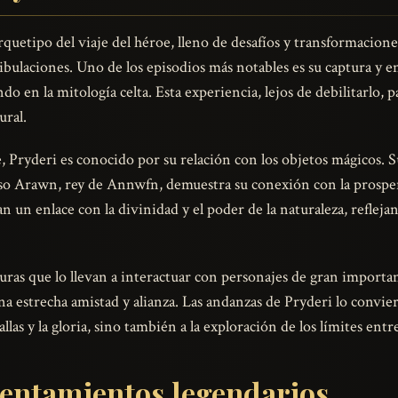
rquetipo del viaje del héroe, lleno de desafíos y transformacione
 tribulaciones. Uno de los episodios más notables es su captura y
o en la mitología celta. Esta experiencia, lejos de debilitarlo, p
ural.
 Pryderi es conocido por su relación con los objetos mágicos. S
ioso Arawn, rey de Annwfn, demuestra su conexión con la prosper
 un enlace con la divinidad y el poder de la naturaleza, reflejan
ras que lo llevan a interactuar con personajes de gran importan
a estrecha amistad y alianza. Las andanzas de Pryderi lo convi
tallas y la gloria, sino también a la exploración de los límites ent
rentamientos legendarios