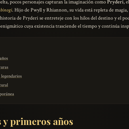
a celta, pocos personajes capturan la imaginación como
Pryderi
, 
binogi
. Hijo de Pwyll y Rhiannon, su vida está repleta de magia,
a historia de Pryderi se entreteje con los hilos del destino y el
 enigmático cuya existencia trasciende el tiempo y continúa ins
 años
turas
 legendarios
tural
mporánea
s y primeros años