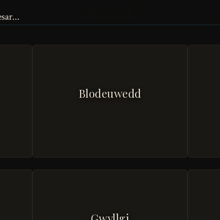
sar...
Blodeuwedd
Gwyllgi