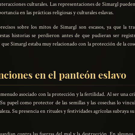
nteracciones culturales. Las representaciones de Simargl puede
rtancia en las prácticas religiosas y culturales eslavas.
 precisos sobre los mitos de Simargl son escasos, ya que la tr
stas historias se perdieron antes de que pudieran ser regist
ue Simargl estaba muy relacionado con la protección de la cose
ciones en el panteón eslavo
 menudo asociado con la protección y la fertilidad. Al ser una cria
 Su papel como protector de las semillas y las cosechas lo vincu
eza. Su presencia en rituales y festividades agrícolas subraya s
rdian contra las fuerzas del mal y la destrucción. En algunos r