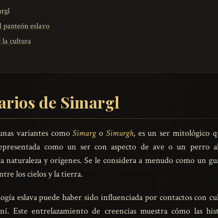
argl
l panteón eslavo
 la cultura
arios de Simargl
gunas variantes como
Simarg
o
Simurgh
, es un ser mitológico 
representada como un ser con aspecto de ave o un perro al
a naturaleza y orígenes. Se le considera a menudo como un gu
re los cielos y la tierra.
ogía eslava puede haber sido influenciada por contactos con cult
aní. Este entrelazamiento de creencias muestra cómo las hist