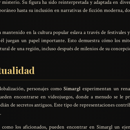
 misterio. Su figura ha sido reinterpretada y adaptada en dive
mporáneo hasta su inclusión en narrativas de ficción moderna, d
mantenido en la cultura popular eslava a través de festivales y 
o él juegan un papel importante. Esto demuestra cómo los mit
ltural de una región, incluso después de milenios de su concepci
tualidad
globalización, personajes como
Simargl
experimentan un renac
gl pueden encontrarse en videojuegos, donde a menudo se le 
dián de secretos antiguos. Este tipo de representaciones contri
.
así como los aficionados, pueden encontrar en Simargl un eje