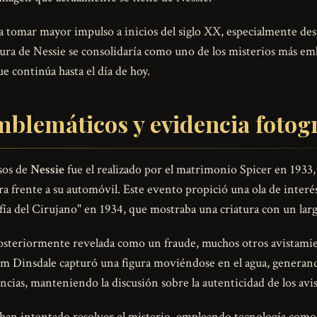
 tomar mayor impulso a inicios del siglo XX, especialmente des
 figura de Nessie se consolidaría como uno de los misterios más e
e continúa hasta el día de hoy.
blemáticos y evidencia fotog
sos de
Nessie
fue el realizado por el matrimonio Spicer en 1933,
a frente a su automóvil. Este evento propició una ola de interés
fía del Cirujano" en 1934, que mostraba una criatura con un lar
 posteriormente revelada como un fraude, muchos otros avistami
Tim Dinsdale capturó una figura moviéndose en el agua, generan
encias, manteniendo la discusión sobre la autenticidad de los av
 han intentado resolver el misterio, empleando tecnología como