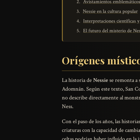
Avistamientos emblemáticos 
Nessie en la cultura popular
Interpretaciones científicas y
El futuro del misterio de Ne
Orígenes místic
La historia de
Nessie
se remonta a s
Adomnán. Según este texto, San Col
no describe directamente al monstru
Ness.
Con el paso de los años, las histori
criaturas con la capacidad de cambia
celtas podrían haber influido en la