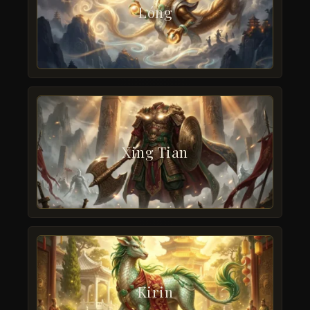
Lóng
Xing Tian
Kirin