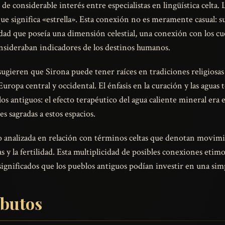
e considerable interés entre especialistas en lingüística celta.
que significa «estrella». Esta conexión no es meramente casual: s
ad que poseía una dimensión celestial, una conexión con los cu
nsideraban indicadores de los destinos humanos.
 sugieren que Sirona puede tener raíces en tradiciones religiosas
opa central y occidental. El énfasis en la curación y las aguas t
os antiguos: el efecto terapéutico del agua caliente mineral era 
s sagradas a estos espacios.
o analizada en relación con términos celtas que denotan movimi
 y la fertilidad. Esta multiplicidad de posibles conexiones etimol
 significados que los pueblos antiguos podían investir en una sim
ibutos