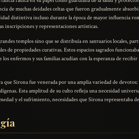
rtancia radica en su papel como guardiana de la salud y protector
encia de muchas deidades celtas que fueron gradualmente absorb
dad distintiva incluso durante la época de mayor influencia r
 inscripciones y representaciones artísticas.
grandes templos sino que se distribuía en santuarios locales, pa
les de propiedades curativas. Estos espacios sagrados funciona
de los enfermos y sus familias acudían con la esperanza de recibir 
a que Sirona fue venerada por una amplia variedad de devotos:
dígenas. Esta amplitud de su culto refleja una necesidad univers
ermedad y el sufrimiento, necesidades que Sirona representaba de
ogía