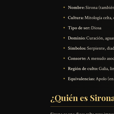
Nombre:
Sirona (también
Cultura:
Mitología celta,
Tipo de ser:
Diosa
Dominio:
Curación, aguas 
Símbolos:
Serpiente, diad
Consorte:
A menudo asoci
Región de culto:
Galia, li
Equivalencias:
Apolo (en
¿Quién es Siron