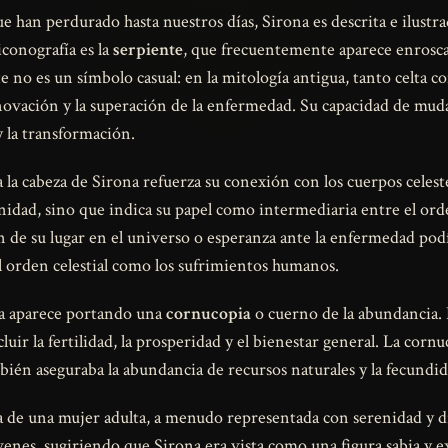
ue han perdurado hasta nuestros días, Sirona es descrita e ilustr
iconografía es la
serpiente
, que frecuentemente aparece enrosca
 no es un símbolo casual: en la mitología antigua, tanto celta co
novación y la superación de la enfermedad. Su capacidad de mudar
 la transformación.
la cabeza de Sirona refuerza su conexión con los cuerpos celest
inidad, sino que indica su papel como intermediaria entre el orde
de su lugar en el universo o esperanza ante la enfermedad pod
 orden celestial como los sufrimientos humanos.
a aparece portando una
cornucopia
o cuerno de la abundancia. 
cluir la fertilidad, la prosperidad y el bienestar general. La cor
bién aseguraba la abundancia de recursos naturales y la fecundida
 la de una mujer adulta, a menudo representada con serenidad y 
óvenes, sugiriendo que Sirona era vista como una figura sabia y 