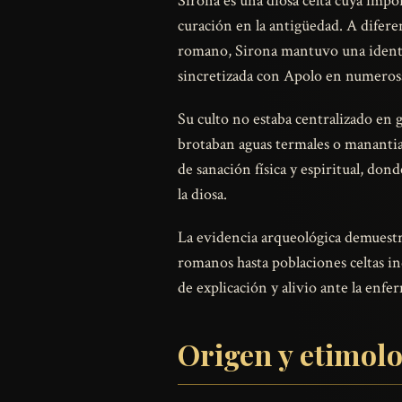
Sirona es una diosa celta cuya impo
curación en la antigüedad. A difer
romano, Sirona mantuvo una identi
sincretizada con Apolo en numerosas
Su culto no estaba centralizado en 
brotaban aguas termales o manantia
de sanación física y espiritual, don
la diosa.
La evidencia arqueológica demuestr
romanos hasta poblaciones celtas in
de explicación y alivio ante la enf
Origen y etimol