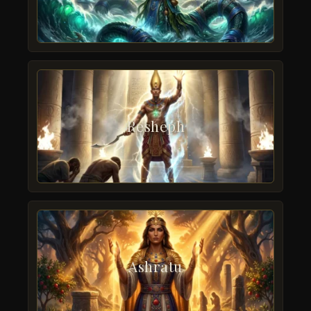
Resheph
Ashratu