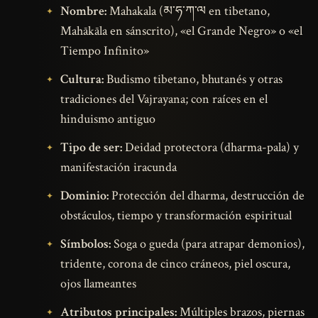
Nombre:
Mahakala (མ་ཧ་ཀ་ལ en tibetano,
Mahākāla en sánscrito), «el Grande Negro» o «el
Tiempo Infinito»
Cultura:
Budismo tibetano, bhutanés y otras
tradiciones del Vajrayana; con raíces en el
hinduismo antiguo
Tipo de ser:
Deidad protectora (dharma-pala) y
manifestación iracunda
Dominio:
Protección del dharma, destrucción de
obstáculos, tiempo y transformación espiritual
Símbolos:
Soga o gueda (para atrapar demonios),
tridente, corona de cinco cráneos, piel oscura,
ojos llameantes
Atributos principales:
Múltiples brazos, piernas