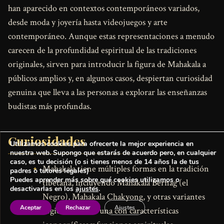
han aparecido en contextos contemporáneos variados,
desde moda y joyería hasta videojuegos y arte
contemporáneo. Aunque estas representaciones a menudo
carecen de la profundidad espiritual de las tradiciones
originales, sirven para introducir la figura de Mahakala a
públicos amplios y, en algunos casos, despiertan curiosidad
genuina que lleva a las personas a explorar las enseñanzas
budistas más profundas.
Curiosidades
Utilizamos cookies para ofrecerte la mejor experiencia en
nuestra web. Supongo que estarás de acuerdo pero, en cualquier
caso, es tu decisión (o si tienes menos de 14 años la de tus
Mahakala tiene múltiples formas en la tradición
padres o tutores legales)
Puedes aprender más sobre qué cookies utilizamos o
tibetana, incluyendo Mahakala Bernag (el
desactivarlas en los
ajustes
.
Negro), Mahakala Chakyong, y otras variantes
Aceptar
Rechazar
Ajustes
regionales, cada una con características