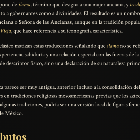
ompone de
ilama
, término que designa a una mujer anciana, y
tecuh
anto a gobernantes como a divinidades. El resultado es un nomb
nciana
o
Señora de las Ancianas
, aunque en la tradición popula
 Vieja
, que hace referencia a su iconografía característica.
clásico matizan estas traducciones señalando que
ilama
no se ref
eriencia, sabiduría y una relación especial con las fuerzas de la 
le descriptor físico, sino una declaración de su naturaleza pri
a parece ser muy antigua, anterior incluso a la consolidación de
es en tradiciones religiosas mesoamericanas previas que los azt
algunas tradiciones, podría ser una versión local de figuras fe
 de México.
ibutos