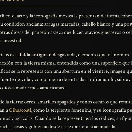
tli en el arte y la iconografía mexica la presentan de forma co
su condición anciana: arrugas marcadas, cabello blanco y una po
e otras diosas del panteón azteca que lucen atavíos guerreros o cel
o ancestral.
icos es la
falda antigua o desgastada
, elemento que da nombre a
nexión con la tierra misma, entendida como una superficie que 
ficos se la representa con una abertura en el vientre, imagen qu
 fuente de vida y como puerta de entrada al inframundo, subray
es diosas madre mesoamericanas.
de la tierra: ocres, amarillos apagados y tonos oscuros que remite
dan a
Cihuacoatl
, como la serpiente femenina, y su iconografía pue
inos y agrícolas. Cuando se la representa en los códices, su fig
muchas cosas y gobierna desde esa experiencia acumulada.