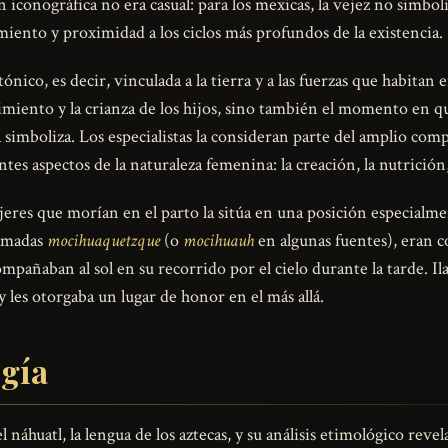
n iconográfica no era casual: para los mexicas, la vejez no simbol
miento y proximidad a los ciclos más profundos de la existencia.
ónico, es decir, vinculada a la tierra y a las fuerzas que habitan
imiento y la crianza de los hijos, sino también el momento en que 
 simboliza. Los especialistas la consideran parte del amplio comp
ntes aspectos de la naturaleza femenina: la creación, la nutrición
eres que morían en el parto la sitúa en una posición especialmen
lamadas
mocihuaquetzque
(o
mocihuauh
en algunas fuentes), eran 
ompañaban al sol en su recorrido por el cielo durante la tarde. I
a y les otorgaba un lugar de honor en el más allá.
ogía
náhuatl, la lengua de los aztecas, y su análisis etimológico reve