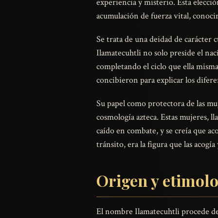
experiencia y misterio. Esta elecció
acumulación de fuerza vital, conoci
Se trata de una deidad de carácter ct
Ilamatecuhtli no solo preside el nac
completando el ciclo que ella misma
concibieron para explicar los difere
Su papel como protectora de las muj
cosmología azteca. Estas mujeres, l
caído en combate, y se creía que ac
tránsito, era la figura que las acogí
Origen y etimol
El nombre Ilamatecuhtli procede del 