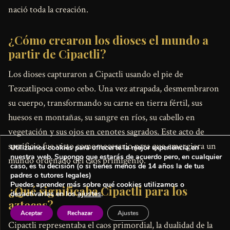
nació toda la creación.
¿Cómo crearon los dioses el mundo a
partir de Cipactli?
Los dioses capturaron a Cipactli usando el pie de
Tezcatlipoca como cebo. Una vez atrapada, desmembraron
su cuerpo, transformando su carne en tierra fértil, sus
huesos en montañas, su sangre en ríos, su cabello en
vegetación y sus ojos en cenotes sagrados. Este acto de
sacrificio fue visto como necesario para que emergiera un
Utilizamos cookies para ofrecerte la mejor experiencia en
nuestra web. Supongo que estarás de acuerdo pero, en cualquier
mundo ordenado del caos primigenio.
caso, es tu decisión (o si tienes menos de 14 años la de tus
padres o tutores legales)
Puedes aprender más sobre qué cookies utilizamos o
¿Qué significaba Cipactli para los
desactivarlas en los
ajustes
.
aztecas?
Aceptar
Rechazar
Ajustes
Cipactli representaba el caos primordial, la dualidad de la