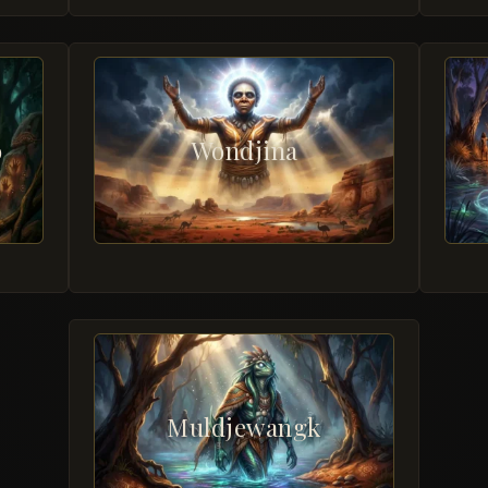
o
Wondjina
Muldjewangk