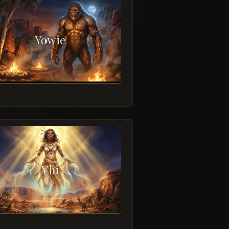
Yowie
Yhi