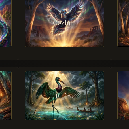
Oozlum
g
Jabiru