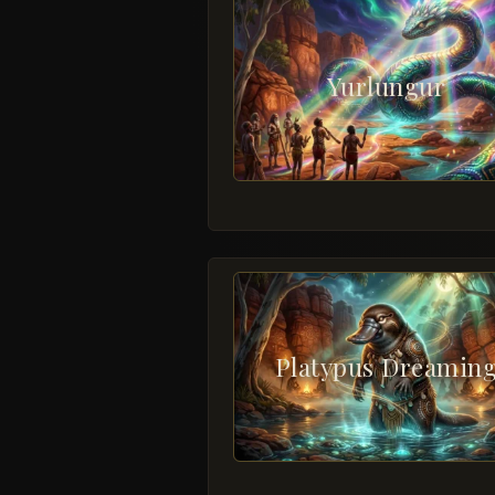
Yurlungur
Platypus Dreamin